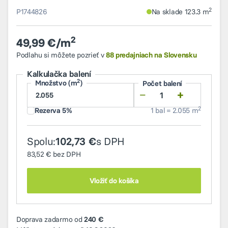
2
P1744826
Na sklade 123.3 m
2
49,99 €/m
Podlahu si môžete pozrieť v
88 predajniach na Slovensku
Kalkulačka balení
2
Množstvo (m
)
Počet balení
−
+
2
Rezerva 5%
1 bal = 2.055 m
Spolu:
s DPH
102,73 €
83,52 €
bez DPH
Vložiť do košíka
Doprava zadarmo od
240 €