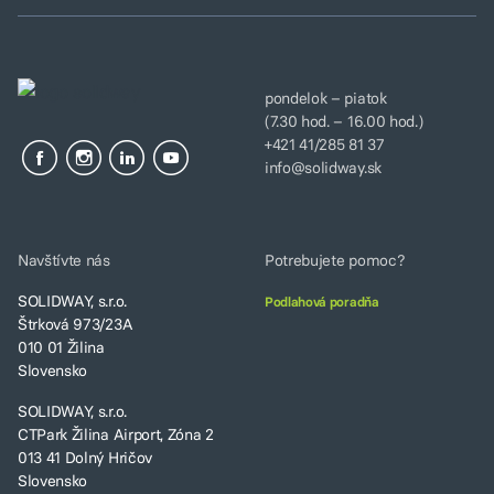
pondelok – piatok
(7.30 hod. – 16.00 hod.)
+421 41/285 81 37
info@solidway.sk
Navštívte nás
Potrebujete pomoc?
SOLIDWAY, s.r.o.
Podlahová poradňa
Štrková 973/23A
010 01 Žilina
Slovensko
SOLIDWAY, s.r.o.
CTPark Žilina Airport, Zóna 2
013 41 Dolný Hričov
Slovensko