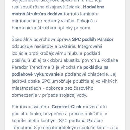
realizovať rôzne dizajnové želania.
Hodvábne
matná štruktúra dodáva
tomuto laminátu
mimoriadne prirodzený vzhľad. Pokojná a
harmonická štruktúra opticky pripomí
Špeciálna povrchová úprava
SPC podláh Parador
odpudzuje nečistoty a baktérie. Integrovaná
izolácia proti kročajovému hluku a podklad
posilňujú už aj tak dobrú akustiku povrchu. Podlaha
Parador Trendtime 8 je vhodná na
pokládku na
podlahové vykurovanie
a podlahové chladenie. Jej
jadrová doska SPC umožňuje použitie aj vo vlhkých
miestnostiach - dokonca bez časového
obmedzenia v prípade stojacej vody.
Pomocou systému
Comfort-Click
možno túto
podlahu ľahko, bezpečne a presne položiť aj v
kúpeľni alebo kuchyni. SPC podlaha Parador
Trendtime 8 je nenahraditeľným spoločníkom - a to