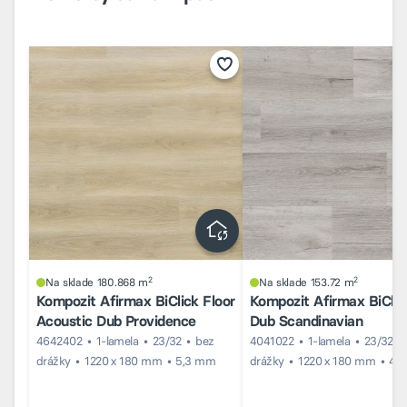
2
2
Na sklade 180.868 m
Na sklade 153.72 m
Kompozit Afirmax BiClick Floor
Kompozit Afirmax BiClic
Acoustic Dub Providence
Dub Scandinavian
4642402
1-lamela
23/32
bez
4041022
1-lamela
23/32
drážky
1220 x 180 mm
5,3 mm
drážky
1220 x 180 mm
4 