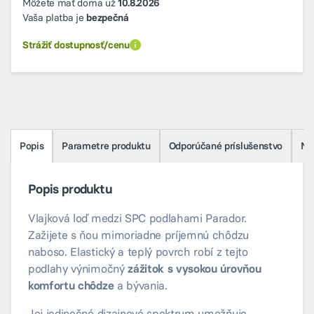
Môžete mať doma už
10.8.2026
Vaša platba je
bezpečná
Strážiť dostupnosť/cenu
Popis
Parametre produktu
Odporúčané príslušenstvo
Na 
Popis produktu
Vlajková loď medzi SPC podlahami Parador.
Zažijete s ňou mimoriadne príjemnú chôdzu
naboso. Elastický a teplý povrch robí z tejto
podlahy výnimočný
zážitok s vysokou úrovňou
komfortu chôdze
a bývania.
Jej jedinečné dizajnové spektrum umožňuje