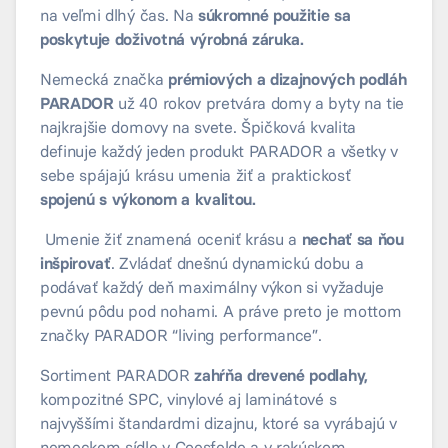
na veľmi dlhý čas. Na
súkromné použitie sa
poskytuje doživotná výrobná záruka.
Nemecká značka
prémiových a dizajnových podláh
PARADOR
už 40 rokov pretvára domy a byty na tie
najkrajšie domovy na svete. Špičková kvalita
definuje každý jeden produkt PARADOR a všetky v
sebe spájajú krásu umenia žiť a praktickosť
spojenú s výkonom a kvalitou.
Umenie žiť znamená oceniť krásu a
nechať sa ňou
inšpirovať
. Zvládať dnešnú dynamickú dobu a
podávať každý deň maximálny výkon si vyžaduje
pevnú pôdu pod nohami. A práve preto je mottom
značky PARADOR “living performance”.
Sortiment PARADOR
zahŕňa drevené podlahy,
kompozitné SPC, vinylové aj laminátové s
najvyššími štandardmi dizajnu, ktoré sa vyrábajú v
nemeckom sídle v Coesfelde a v rakúskom