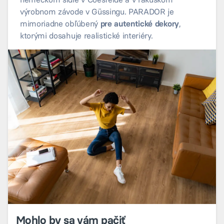
výrobnom závode v Güssingu. PARADOR je
mimoriadne obľúbený
pre autentické dekory
,
ktorými dosahuje realistické interiéry.
Mohlo by sa vám pačiť