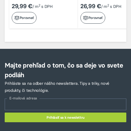
29,99 €
26,99 €
2
2
/ m
s DPH
/ m
s DPH
Porovnať
Porovnať
Majte prehľad o tom, čo sa deje vo svete
podláh
Prihláste sa na odber nášho newslettera. Tipy a triky, nové
produkty, či technológie.
E-mailová adresa