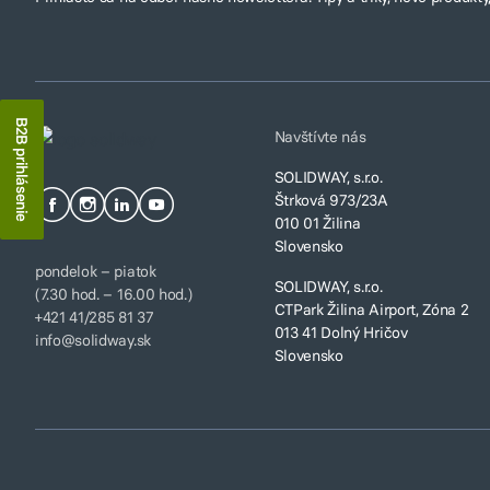
B2B prihlásenie
Navštívte nás
SOLIDWAY, s.r.o.
Štrková 973/23A
010 01 Žilina
Slovensko
pondelok – piatok
SOLIDWAY, s.r.o.
(7.30 hod. – 16.00 hod.)
CTPark Žilina Airport, Zóna 2
+421 41/285 81 37
013 41 Dolný Hričov
info@solidway.sk
Slovensko