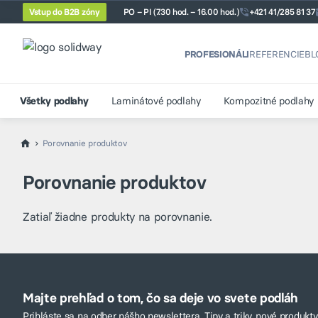
Vstup do B2B zóny
PO – PI (7.30 hod. – 16.00 hod.)
+421 41/285 81 37
PROFESIONÁLI
REFERENCIE
BL
Všetky podlahy
Laminátové podlahy
Kompozitné podlahy
Porovnanie produktov
Porovnanie produktov
Zatiaľ žiadne produkty na porovnanie.
Majte prehľad o tom, čo sa deje vo svete podláh
Prihláste sa na odber nášho newslettera. Tipy a triky, nové produkty,