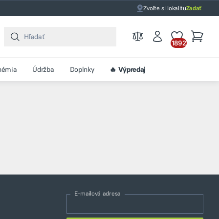
Zvoľte si lokalitu
Zadať
1892
hémia
Údržba
Doplnky
🔥 Výpredaj
E-mailová adresa