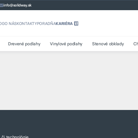
info@solidway.sk
OG
O NÁS
KONTAKTY
PORADŇA
KARIÉRA 1️⃣
Drevené podlahy
Vinylové podlahy
Stenové obklady
C
 či technológie.