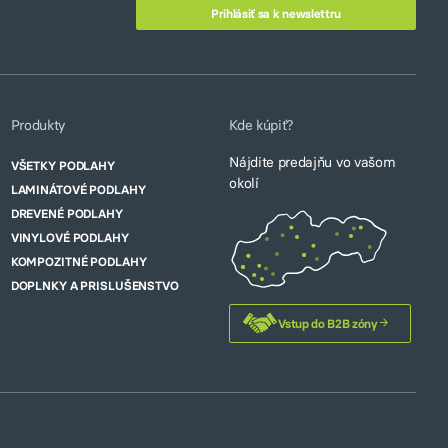
Produkty
Kde kúpiť?
Nájdite predajňu vo vašom
VŠETKY PODLAHY
okolí
LAMINÁTOVÉ PODLAHY
DREVENÉ PODLAHY
VINYLOVÉ PODLAHY
KOMPOZITNÉ PODLAHY
DOPLNKY A PRISLUŠENSTVO
Vstup do B2B zóny