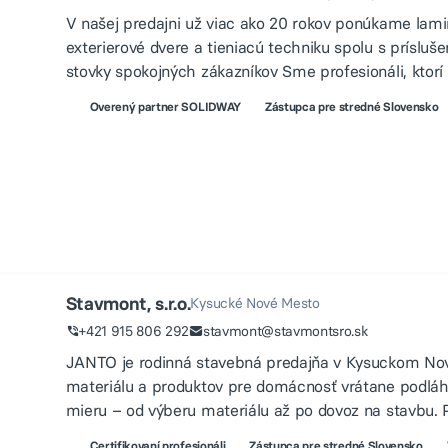
V našej predajni už viac ako 20 rokov ponúkame lami
exterierové dvere a tieniacú techniku spolu s príslu
stovky spokojných zákazníkov Sme profesionáli, ktor
Overený partner SOLIDWAY
Zástupca pre stredné Slovensko
Stavmont, s.r.o.
Kysucké Nové Mesto
+421 915 806 292
stavmont@stavmontsro.sk
JANTO je rodinná stavebná predajňa v Kysuckom Nov
materiálu a produktov pre domácnosť vrátane podláh.
mieru – od výberu materiálu až po dovoz na stavbu. P
Certifikovaní profesionáli
Zástupca pre stredné Slovensko