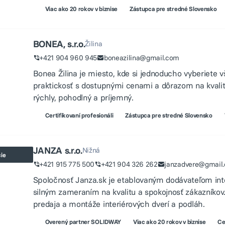
Viac ako 20 rokov v biznise
Zástupca pre stredné Slovensko
BONEA, s.r.o.
Žilina
+421 904 960 945
boneazilina@gmail.com
Bonea Žilina je miesto, kde si jednoducho vyberiete
praktickosť s dostupnými cenami a dôrazom na kval
rýchly, pohodlný a príjemný.
Certifikovaní profesionáli
Zástupca pre stredné Slovensko
JANZA s.r.o.
Nižná
cie
+421 915 775 500
+421 904 326 262
janzadvere@gmail
Spoločnosť Janza.sk je etablovaným dodávateľom int
silným zameraním na kvalitu a spokojnosť zákazníkov.
predaja a montáže interiérových dverí a podláh.
Overený partner SOLIDWAY
Viac ako 20 rokov v biznise
Ce