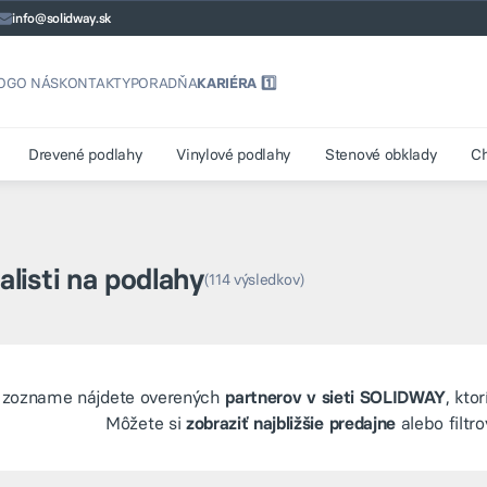
info@solidway.sk
OG
O NÁS
KONTAKTY
PORADŇA
KARIÉRA 1️⃣
Drevené podlahy
Vinylové podlahy
Stenové obklady
C
alisti na podlahy
(114 výsledkov)
o zozname nájdete overených
partnerov v sieti SOLIDWAY
, kto
Môžete si
zobraziť najbližšie predajne
alebo filtr