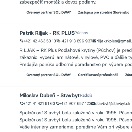
zabezpečiť montáž a dovoz podlahy.
Overený partner SOLIDWAY
Zástupca pre stredné Slovensko
Patrik Riljak - RK PLUS
Púchov
+421 42 463 53 13
+421 918 896 937
riljak.rkplus@gmai
RILJAK – RK Plus Podlahové krytiny (Púchov) je preda
zákazníci vyberú laminátové, vinylové, PVC a ďalšie 
Predajňa ponúka odborné poradenstvo pri výbere po
Overený partner SOLIDWAY
Certifikovaní profesionáli
Zást
Miloslav Dubeň - Stavbyt
Radoľa
+421 41 421 61 63
+421 907 657 123
stavbyt@stavbyt.sk
Spoločnosť Stavbyt bola založená v roku 1995. Pôsobí
Spoločnosť Stavbyt bola založená v roku 1995. Pôsobí
Vaše interiéry zameriame, poradíme Vám pri výbere 