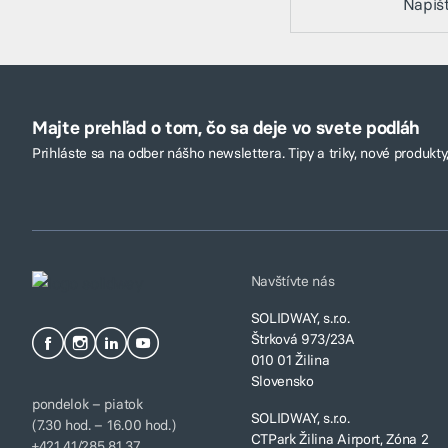
Napíš
Majte prehľad o tom, čo sa deje vo svete podláh
Prihláste sa na odber nášho newslettera. Tipy a triky, nové produkty,
Navštívte nás
SOLIDWAY, s.r.o.
Štrková 973/23A
010 01 Žilina
Slovensko
pondelok – piatok
SOLIDWAY, s.r.o.
(7.30 hod. – 16.00 hod.)
CTPark Žilina Airport, Zóna 2
+421 41/285 81 37