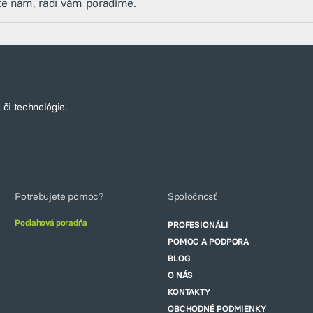
te nám, radi vám poradíme.
 či technológie.
Potrebujete pomoc?
Spoločnosť
Podlahová poradňa
PROFESIONÁLI
POMOC A PODPORA
BLOG
O NÁS
KONTAKTY
OBCHODNÉ PODMIENKY