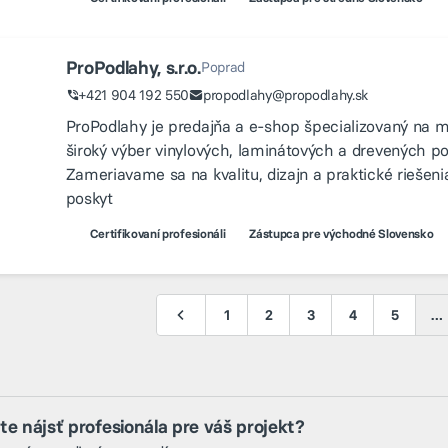
ProPodlahy, s.r.o.
Poprad
+421 904 192 550
propodlahy@propodlahy.sk
ProPodlahy je predajňa a e‑shop špecializovaný na m
široký výber vinylových, laminátových a drevených po
Zameriavame sa na kvalitu, dizajn a praktické riešen
poskyt
Certifikovaní profesionáli
Zástupca pre východné Slovensko
1
2
3
4
5
…
te nájsť profesionála pre váš projekt?