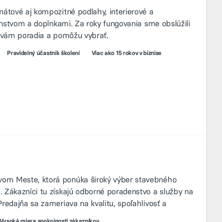
nátové aj kompozitné podlahy, interierové a
šenstvom a doplnkami. Za roky fungovania sme obslúžili
í vám poradia a pomôžu vybrať.
Pravidelný účastník školení
Viac ako 15 rokov v biznise
om Meste, ktorá ponúka široký výber stavebného
 Zákazníci tu získajú odborné poradenstvo a služby na
redajňa sa zameriava na kvalitu, spoľahlivosť a
Vysoká miera spokojnosti zákazníkov