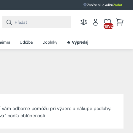
Zvoľte si lokalitu
Zadať
1892
hémia
Údržba
Doplnky
🔥 Výpredaj
rí vám odborne pomôžu pri výbere a nákupe podlahy.
ovať podľa obľúbenosti.