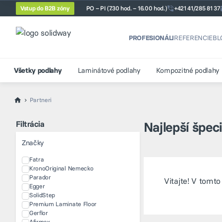
Vstup do B2B zóny
PO – PI (7.30 hod. – 16.00 hod.)
+421 41/285 81 37
PROFESIONÁLI
REFERENCIE
BL
Všetky podlahy
Laminátové podlahy
Kompozitné podlahy
Partneri
Filtrácia
Najlepší špeci
Značky
Fatra
KronoOriginal Nemecko
Parador
Vitajte! V tomt
Egger
SolidStep
Premium Laminate Floor
Gerflor
Afirmax