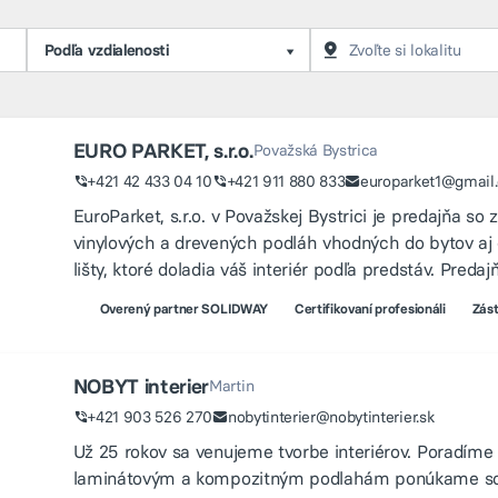
Podľa vzdialenosti
EURO PARKET, s.r.o.
Považská Bystrica
+421 42 433 04 10
+421 911 880 833
europarket1@gmail
EuroParket, s.r.o. v Považskej Bystrici je predajňa s
vinylových a drevených podláh vhodných do bytov aj 
lišty, ktoré doladia váš interiér podľa predstáv. Pred
Overený partner SOLIDWAY
Certifikovaní profesionáli
Zást
NOBYT interier
Martin
+421 903 526 270
nobytinterier@nobytinterier.sk
Už 25 rokov sa venujeme tvorbe interiérov. Poradíme 
laminátovým a kompozitným podlahám ponúkame soklo