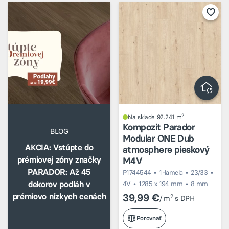
2
Na sklade 92.241 m
Kompozit Parador
BLOG
Modular ONE Dub
AKCIA: Vstúpte do
atmosphere pieskový
prémiovej zóny značky
M4V
PARADOR: Až 45
P1744544
1-lamela
23/33
dekorov podláh v
4V
1285 x 194 mm
8 mm
prémiovo nízkych cenách
39,99 €
2
/ m
s DPH
Porovnať