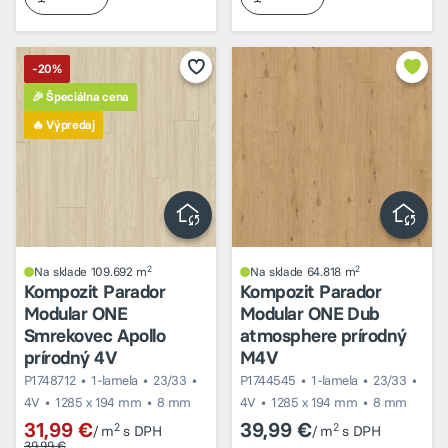
-20%
🎉 Špeciálna cena
🔥 Výpredaj
2
2
Na sklade 109.692 m
Na sklade 64.818 m
Kompozit Parador
Kompozit Parador
Modular ONE
Modular ONE Dub
Smrekovec Apollo
atmosphere prírodný
prírodný 4V
M4V
P1748712
1-lamela
23/33
P1744545
1-lamela
23/33
4V
1285 x 194 mm
8 mm
4V
1285 x 194 mm
8 mm
31,99 €
39,99 €
2
2
/ m
s DPH
/ m
s DPH
39,99 €