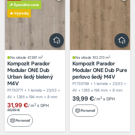
🎉 Špeciálna cena
🔥 Výpredaj
2
2
Na sklade 47.367 m
Na sklade 102.213 m
Kompozit Parador
Kompozit Parador
Modular ONE Dub
Modular ONE Dub Pure
Urban šedý bielený
perlovo šedý M4V
M4V
P1730768
1-lamela
23/33
P1730771
1-lamela
23/33
4V
1285 x 194 mm
8 mm
4V
1285 x 194 mm
8 mm
39,99 €
2
/ m
s DPH
31,99 €
2
/ m
s DPH
39,99 €
Porovnať
Porovnať