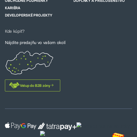
OBCHODNÉ PODMIENKY
DOPLNKY A PRISLUŠENSTVO
KARIÉRA
DEVELOPERSKÉ PROJEKTY
Kde kúpiť?
Nájdite predajňu vo vašom okolí
Vstup do B2B zóny