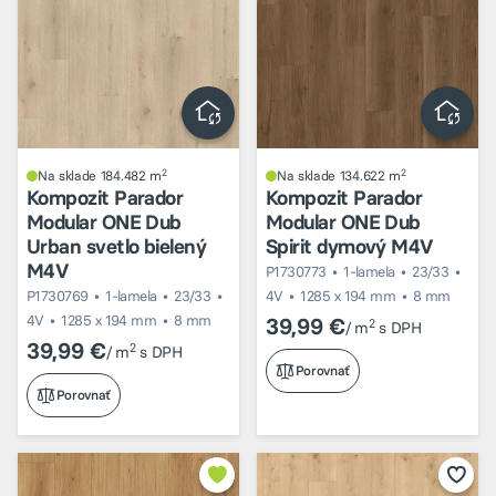
2
2
Na sklade 184.482 m
Na sklade 134.622 m
Kompozit Parador
Kompozit Parador
Modular ONE Dub
Modular ONE Dub
Urban svetlo bielený
Spirit dymový M4V
M4V
P1730773
1-lamela
23/33
P1730769
1-lamela
23/33
4V
1285 x 194 mm
8 mm
4V
1285 x 194 mm
8 mm
39,99 €
2
/ m
s DPH
39,99 €
2
/ m
s DPH
Porovnať
Porovnať