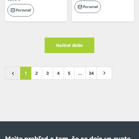
Porovnať
Porovnať
Načítať ďalšie
1
2
3
4
5
…
34
Majte prehľad o tom, čo sa deje vo svete