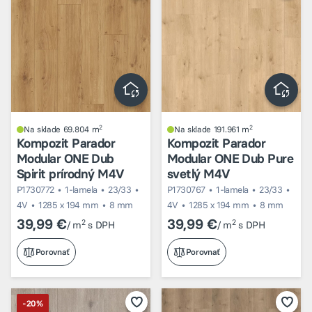
2
2
Na sklade 69.804 m
Na sklade 191.961 m
Kompozit Parador
Kompozit Parador
Modular ONE Dub
Modular ONE Dub Pure
Spirit prírodný M4V
svetlý M4V
P1730772
1-lamela
23/33
P1730767
1-lamela
23/33
4V
1285 x 194 mm
8 mm
4V
1285 x 194 mm
8 mm
39,99 €
39,99 €
2
2
/ m
s DPH
/ m
s DPH
Porovnať
Porovnať
-20%