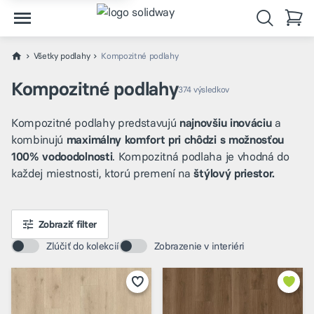
Všetky podlahy
Kompozitné podlahy
Kompozitné podlahy
374 výsledkov
Kompozitné podlahy predstavujú
najnovšiu inováciu
a
kombinujú
maximálny komfort pri chôdzi s možnosťou
100% vodoodolnosti
. Kompozitná podlaha je vhodná do
každej miestnosti, ktorú premení na
štýlový priestor.
Zobraziť filter
Zlúčiť do kolekcií
Zobrazenie v interiéri