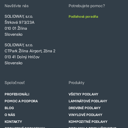
Navštívte nás
Potrebujete pomoc?
SOLIDWAY, s.r.o.
Podlahová poradňa
Štrková 973/23A
010 01 Žilina
Slovensko
SOLIDWAY, s.r.o.
CTPark Žilina Airport, Zóna 2
013 41 Dolný Hričov
Slovensko
Spoločnosť
Produkty
PROFESIONÁLI
VŠETKY PODLAHY
POMOC A PODPORA
LAMINÁTOVÉ PODLAHY
BLOG
DREVENÉ PODLAHY
O NÁS
VINYLOVÉ PODLAHY
KONTAKTY
KOMPOZITNÉ PODLAHY