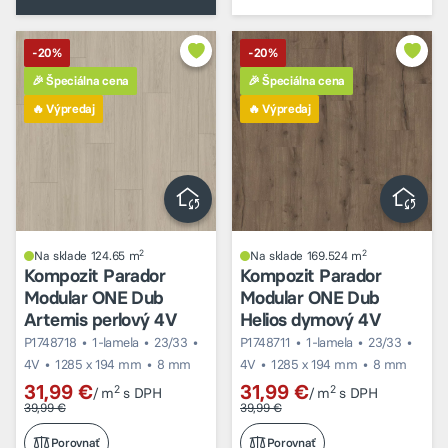
-20%
-20%
🎉 Špeciálna cena
🎉 Špeciálna cena
🔥 Výpredaj
🔥 Výpredaj
2
2
Na sklade 124.65 m
Na sklade 169.524 m
Kompozit Parador
Kompozit Parador
Modular ONE Dub
Modular ONE Dub
Artemis perlový 4V
Helios dymový 4V
P1748718
1-lamela
23/33
P1748711
1-lamela
23/33
4V
1285 x 194 mm
8 mm
4V
1285 x 194 mm
8 mm
31,99 €
31,99 €
2
2
/ m
s DPH
/ m
s DPH
39,99 €
39,99 €
Porovnať
Porovnať