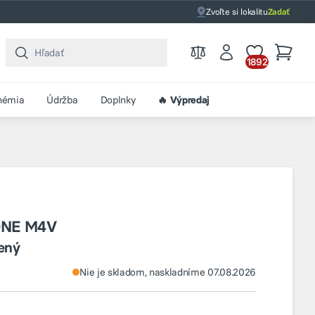
Zvoľte si lokalitu
Zadať
1892
hémia
Údržba
Doplnky
🔥 Výpredaj
ONE M4V
lený
Nie je skladom, naskladníme 07.08.2026