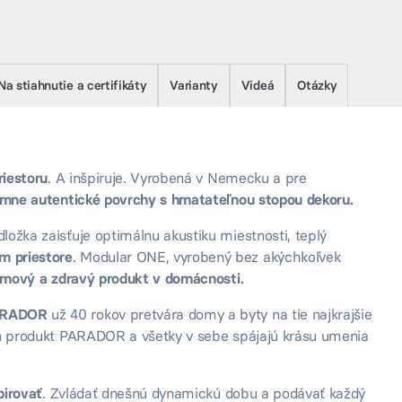
Na stiahnutie a certifikáty
Varianty
Videá
Otázky
riestoru
. A inšpiruje. Vyrobená v Nemecku a pre
émne autentické povrchy s hmatateľnou stopou dekoru.
ožka zaisťuje optimálnu akustiku miestnosti, teplý
m priestore
. Modular ONE, vyrobený bez akýchkoľvek
omový a zdravý produkt v domácnosti.
PARADOR
už 40 rokov pretvára domy a byty na tie najkrajšie
en produkt PARADOR a všetky v sebe spájajú krásu umenia
pirovať
. Zvládať dnešnú dynamickú dobu a podávať každý