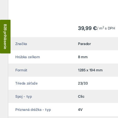
B2B prihlásenie
39,99 €
39,99 €
2
2
/ m
/ m
s DPH
s DPH
Značka
Značka
Parador
Parador
Hrúbka celkom
Hrúbka celkom
8 mm
8 mm
Formát
Formát
1285 x 194 mm
1285 x 194 mm
Trieda záťaže
Trieda záťaže
23/33
23/33
Spoj - typ
Spoj - typ
Clic
Clic
Priznaná drážka - typ
Priznaná drážka - typ
4V
4V