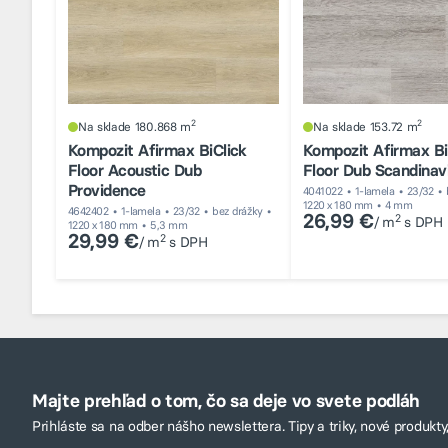
2
2
Na sklade 180.868 m
Na sklade 153.72 m
Kompozit Afirmax BiClick
Kompozit Afirmax Bi
Floor Acoustic Dub
Floor Dub Scandinav
Providence
4041022
1-lamela
23/32
1220 x 180 mm
4 mm
4642402
1-lamela
23/32
bez drážky
26,99 €
2
/ m
s DPH
1220 x 180 mm
5,3 mm
29,99 €
2
/ m
s DPH
Majte prehľad o tom, čo sa deje vo svete podláh
Prihláste sa na odber nášho newslettera. Tipy a triky, nové produkty,