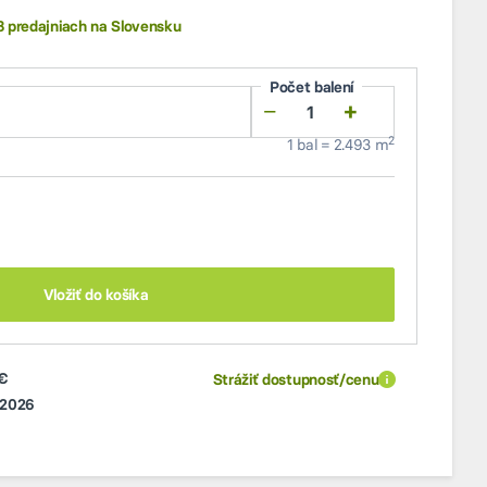
8 predajniach na Slovensku
Počet balení
−
+
2
1 bal = 2.493 m
Vložiť do košíka
€
Strážiť dostupnosť/cenu
.2026