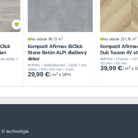
2
2
Na sklade 96.72 m
Na sklade 221.76 m
Click
Kompozit Afirmax BiClick
Kompozit Afirm
ian
Stone Betón ALPI dlažbový
Dub Tucson 4V s
dekor
bez drážky
4441592
Chevron
23/
120 mm
4,5 mm
4041492
Dlažba/Kameň
23/32
bez
39,99 €
2
/ m
s 
drážky
610 x 305 mm
4 mm
29,99 €
2
/ m
s DPH
 či technológie.