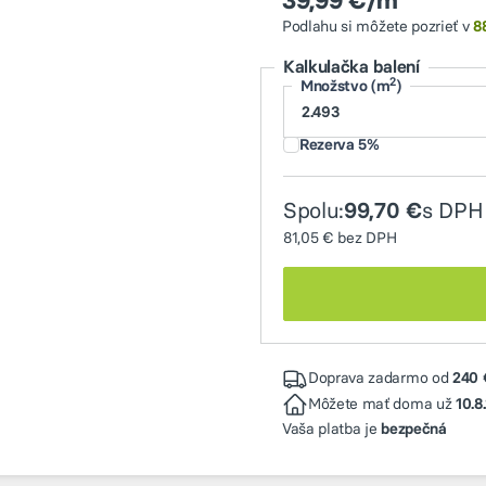
39,99 €/m
Podlahu si môžete pozrieť v
8
Kalkulačka balení
2
Množstvo (m
)
Rezerva 5%
Spolu:
s DPH
99,70 €
81,05 €
bez DPH
Doprava zadarmo od
240 
Môžete mať doma už
10.8
Vaša platba je
bezpečná