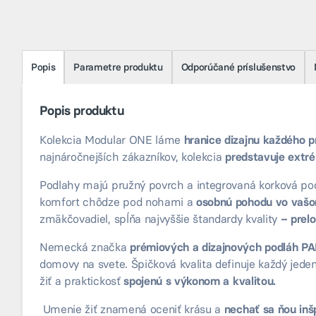
Popis
Parametre produktu
Odporúčané príslušenstvo
Popis produktu
Kolekcia Modular ONE láme
hranice dizajnu každého p
najnáročnejších zákazníkov, kolekcia
predstavuje extr
Podlahy majú pružný povrch a integrovaná korková podl
komfort chôdze pod nohami a
osobnú pohodu vo vašo
zmäkčovadiel, spĺňa najvyššie štandardy kvality
– prel
Nemecká značka
prémiových a dizajnových podláh 
domovy na svete. Špičková kvalita definuje každý jed
žiť a praktickosť
spojenú s výkonom a kvalitou.
Umenie žiť znamená oceniť krásu a
nechať sa ňou inš