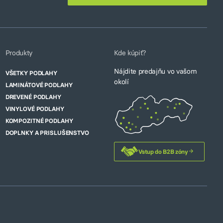
Produkty
Kde kúpiť?
Nájdite predajňu vo vašom
VŠETKY PODLAHY
okolí
LAMINÁTOVÉ PODLAHY
DREVENÉ PODLAHY
VINYLOVÉ PODLAHY
KOMPOZITNÉ PODLAHY
DOPLNKY A PRISLUŠENSTVO
Vstup do B2B zóny