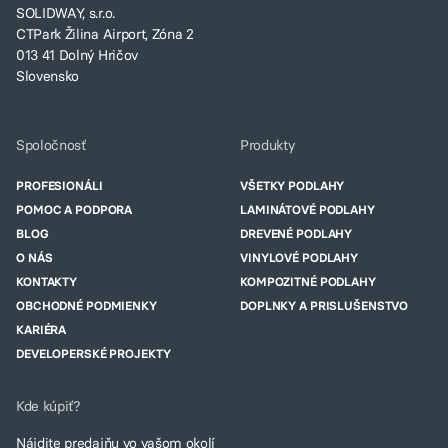
SOLIDWAY, s.r.o.
CTPark Žilina Airport, Zóna 2
013 41 Dolný Hričov
Slovensko
Spoločnosť
Produkty
PROFESIONÁLI
VŠETKY PODLAHY
POMOC A PODPORA
LAMINÁTOVÉ PODLAHY
BLOG
DREVENÉ PODLAHY
O NÁS
VINYLOVÉ PODLAHY
KONTAKTY
KOMPOZITNÉ PODLAHY
OBCHODNÉ PODMIENKY
DOPLNKY A PRISLUŠENSTVO
KARIÉRA
DEVELOPERSKÉ PROJEKTY
Kde kúpiť?
Nájdite predajňu vo vašom okolí