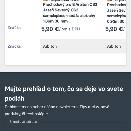
Prechodový profil Arbiton CS3
Prechodový p
5,90 €
5,90 €
Jaseň Severný CS2
/ bm s DPH
/ b
Jaseň Sever
samolepiaco-narážací plochý
samolepiaco-
1,86m 30 mm
0,93m 30 m
Značka
Arbiton
Arbiton
5,90 €
5,90 €
/ bm s DPH
/ b
Značka
Arbiton
Arbiton
Majte prehľad o tom, čo sa deje vo svete
podláh
Prihláste sa na odber nášho newslettera. Tipy a triky, nové
produkty, či technológie.
E-mailová adresa