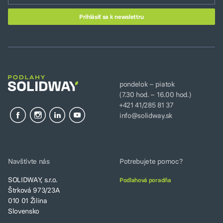
pondelok – piatok
(7.30 hod. – 16.00 hod.)
+421 41/285 81 37
info@solidway.sk
Navštívte nás
Potrebujete pomoc?
SOLIDWAY, s.r.o.
Podlahová poradňa
Štrková 973/23A
010 01 Žilina
Slovensko