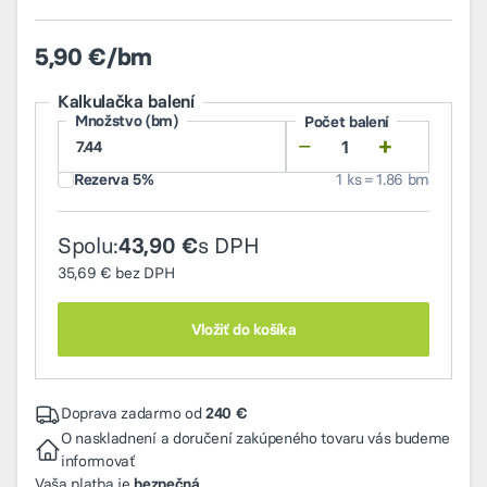
5,90 €/bm
Kalkulačka balení
Množstvo (bm)
Počet balení
−
+
Rezerva 5%
1 ks = 1.86 bm
Spolu:
s DPH
43,90 €
35,69 €
bez DPH
Vložiť do košíka
Doprava zadarmo od
240 €
O naskladnení a doručení zakúpeného tovaru vás budeme
informovať
Vaša platba je
bezpečná