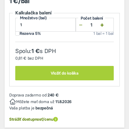
1 €/bal
Kalkulačka balení
Množstvo (bal)
Počet balení
−
+
Rezerva 5%
1 bal = 1 bal
Spolu:
s DPH
1 €
0,81 €
bez DPH
Vložiť do košíka
Doprava zadarmo od
240 €
Môžete mať doma už
11.8.2026
Vaša platba je
bezpečná
Strážiť dostupnosť/cenu