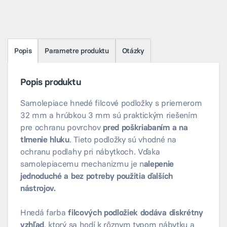
Popis
Parametre produktu
Otázky
Popis produktu
Samolepiace hnedé filcové podložky s priemerom
32 mm a hrúbkou 3 mm sú praktickým riešením
pre ochranu povrchov
pred poškriabaním a na
tlmenie hluku
. Tieto podložky sú vhodné na
ochranu podlahy pri nábytkoch. Vďaka
samolepiacemu mechanizmu je n
alepenie
jednoduché a bez potreby použitia ďalších
nástrojov.
Hnedá farba
filcových podložiek dodáva diskrétny
vzhľad
, ktorý sa hodí k rôznym typom nábytku a