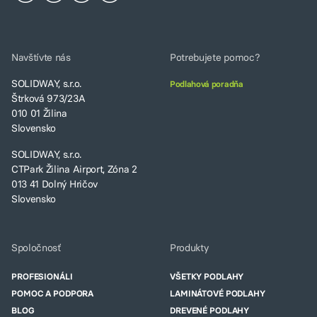
Navštívte nás
Potrebujete pomoc?
SOLIDWAY, s.r.o.
Podlahová poradňa
Štrková 973/23A
010 01 Žilina
Slovensko
SOLIDWAY, s.r.o.
CTPark Žilina Airport, Zóna 2
013 41 Dolný Hričov
Slovensko
Spoločnosť
Produkty
PROFESIONÁLI
VŠETKY PODLAHY
POMOC A PODPORA
LAMINÁTOVÉ PODLAHY
BLOG
DREVENÉ PODLAHY