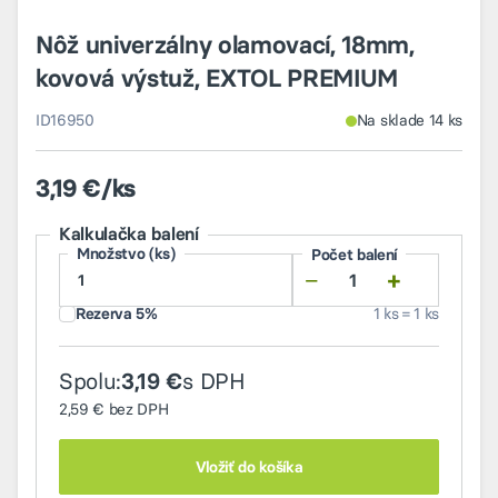
Nôž univerzálny olamovací, 18mm,
kovová výstuž, EXTOL PREMIUM
ID16950
Na sklade 14 ks
3,19 €/ks
Kalkulačka balení
Množstvo (ks)
Počet balení
−
+
Rezerva 5%
1 ks = 1 ks
Spolu:
s DPH
3,19 €
2,59 €
bez DPH
Vložiť do košíka