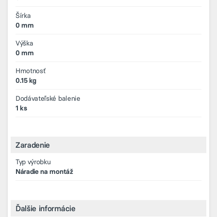
Šírka
0 mm
Výška
0 mm
Hmotnosť
0.15 kg
Dodávateľské balenie
1 ks
Zaradenie
Typ výrobku
Náradie na montáž
Ďalšie informácie