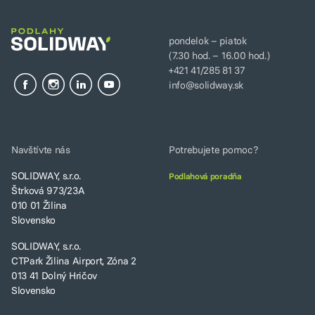
pondelok – piatok
(7.30 hod. – 16.00 hod.)
+421 41/285 81 37
info@solidway.sk
Navštívte nás
Potrebujete pomoc?
SOLIDWAY, s.r.o.
Podlahová poradňa
Štrková 973/23A
010 01 Žilina
Slovensko
SOLIDWAY, s.r.o.
CTPark Žilina Airport, Zóna 2
013 41 Dolný Hričov
Slovensko