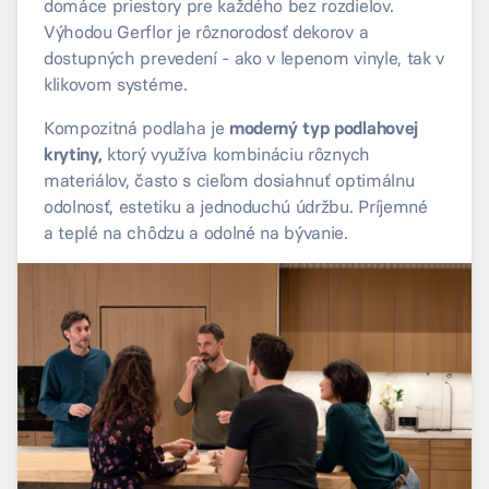
domáce priestory pre každého bez rozdielov.
Výhodou Gerflor je rôznorodosť dekorov a
dostupných prevedení - ako v lepenom vinyle, tak v
klikovom systéme.
Kompozitná podlaha je
moderný typ podlahovej
krytiny,
ktorý využíva kombináciu rôznych
materiálov, často s cieľom dosiahnuť optimálnu
odolnosť, estetiku a jednoduchú údržbu. Príjemné
a teplé na chôdzu a odolné na bývanie.