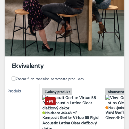
Ekvivalenty
Zobraziť len rozdielne parametre produktov
Porovnanie alternatívnych produktov
Porovnanie alternatívnych produktov
Produkt
Produkt
Zvolený produkt
Zvolený produkt
Alternatívny 
Alternatívny 
2
Na sklade 340.68 m
Na objednáv
-9%
-9%
Kompozit Gerflor Virtuo 55 Rigid
Vinyl Gerflor
Acoustic Latina Clear dlažbový
Clear dlažbo
Na objednáv
Vinyl Gerflor
2
dekor
Na sklade 340.68 m
Kompozit Gerflor Virtuo 55 Rigid
Clear dlažbo
Acoustic Latina Clear dlažbový
dekor