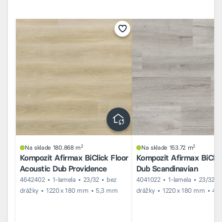
2
2
Na sklade 180.868 m
Na sklade 153.72 m
Kompozit Afirmax BiClick Floor
Kompozit Afirmax BiClic
Acoustic Dub Providence
Dub Scandinavian
4642402
1-lamela
23/32
bez
4041022
1-lamela
23/32
drážky
1220 x 180 mm
5,3 mm
drážky
1220 x 180 mm
4 