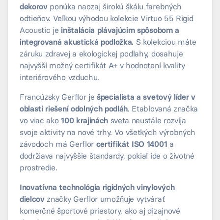
dekorov
ponúka naozaj širokú škálu farebných
odtieňov. Veľkou výhodou kolekcie Virtuo 55 Rigid
Acoustic je
inštalácia plávajúcim spôsobom a
integrovaná akustická podložka.
S kolekciou máte
záruku zdravej a ekologickej podlahy, dosahuje
najvyšší možný certifikát A+ v hodnotení kvality
interiérového vzduchu.
Francúzsky Gerflor je
špecialista a svetový líder v
oblasti riešení odolných podláh
. Etablovaná značka
vo viac ako
100 krajinách
sveta neustále rozvíja
svoje aktivity na nové trhy. Vo všetkých výrobných
závodoch má Gerflor
certifikát ISO 14001
a
dodržiava najvyššie štandardy, pokiaľ ide o životné
prostredie.
Inovatívna technológia rigidných vinylových
dielcov
značky Gerflor umožňuje vytvárať
komerčné športové priestory, ako aj dizajnové