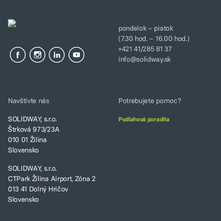
pondelok – piatok
(7.30 hod. – 16.00 hod.)
+421 41/285 81 37
info@solidway.sk
Navštívte nás
Potrebujete pomoc?
SOLIDWAY, s.r.o.
Podlahová poradňa
Štrková 973/23A
010 01 Žilina
Slovensko
SOLIDWAY, s.r.o.
CTPark Žilina Airport, Zóna 2
013 41 Dolný Hričov
Slovensko