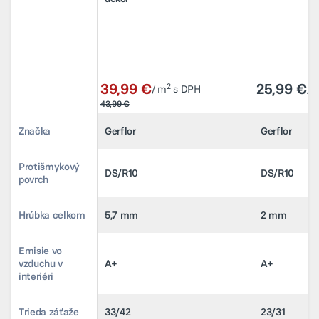
39,99 €
39,99 €
25,99 €
25,99 €
2
2
/ m
/ m
s DPH
s DPH
/ 
/ 
43,99 €
43,99 €
Značka
Značka
Gerflor
Gerflor
Gerflor
Gerflor
Protišmykový
Protišmykový
DS/R10
DS/R10
DS/R10
DS/R10
povrch
povrch
Hrúbka celkom
Hrúbka celkom
5,7 mm
5,7 mm
2 mm
2 mm
Emisie vo
Emisie vo
vzduchu v
vzduchu v
A+
A+
A+
A+
interiéri
interiéri
Trieda záťaže
Trieda záťaže
33/42
33/42
23/31
23/31