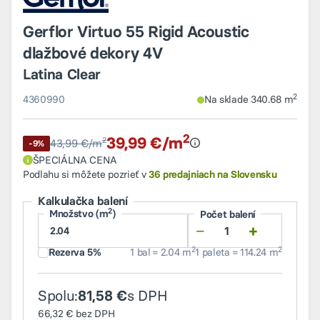
Gerflor Virtuo 55 Rigid Acoustic
dlažbové dekory 4V
Latina Clear
2
4360990
Na sklade 340.68 m
2
39,99 €/m
2
Najnižšia cena v období 30 d
43,99 €/m
-9%
ŠPECIÁLNA CENA
Podlahu si môžete pozrieť v
36 predajniach na Slovensku
Kalkulačka balení
2
Množstvo (m
)
Počet balení
−
+
2
2
Rezerva 5%
1 bal = 2.04 m
1 paleta = 114.24 m
Spolu:
s DPH
81,58 €
66,32 €
bez DPH