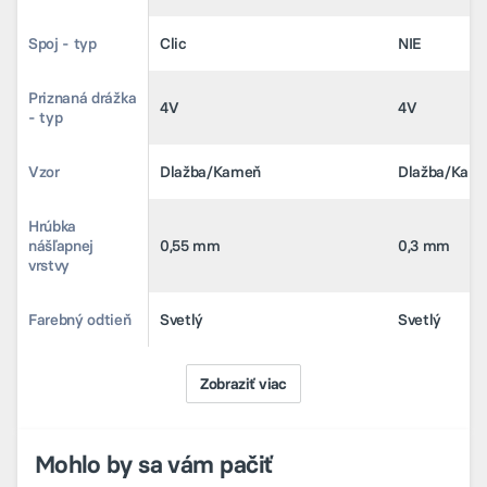
Spoj - typ
Spoj - typ
Clic
Clic
NIE
NIE
Priznaná drážka
Priznaná drážka
4V
4V
4V
4V
- typ
- typ
Vzor
Vzor
Dlažba/Kameň
Dlažba/Kameň
Dlažba/Kam
Dlažba/Kam
Hrúbka
Hrúbka
nášľapnej
nášľapnej
0,55 mm
0,55 mm
0,3 mm
0,3 mm
vrstvy
vrstvy
Farebný odtieň
Farebný odtieň
Svetlý
Svetlý
Svetlý
Svetlý
Zobraziť viac
Mohlo by sa vám pačiť