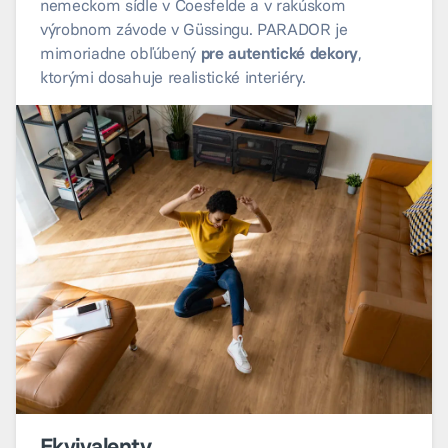
nemeckom sídle v Coesfelde a v rakúskom
výrobnom závode v Güssingu. PARADOR je
mimoriadne obľúbený
pre autentické dekory
,
ktorými dosahuje realistické interiéry.
Ekvivalenty