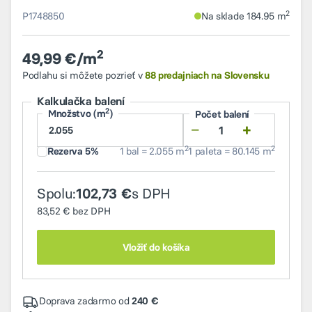
2
P1748850
Na sklade 184.95 m
2
49,99 €/m
Podlahu si môžete pozrieť v
88 predajniach na Slovensku
Kalkulačka balení
2
Množstvo (m
)
Počet balení
−
+
2
2
Rezerva 5%
1 bal = 2.055 m
1 paleta = 80.145 m
Spolu:
s DPH
102,73 €
83,52 €
bez DPH
Vložiť do košíka
Doprava zadarmo od
240 €