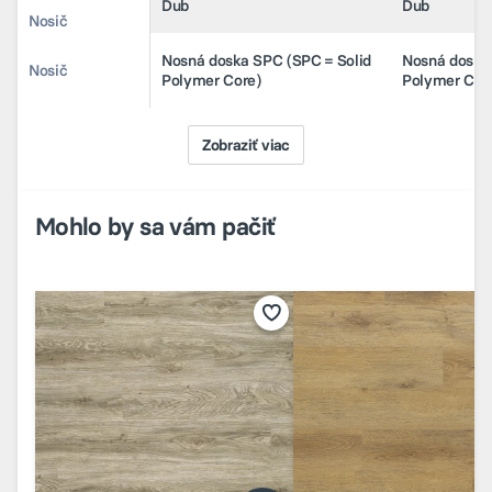
Dekor/drevina
Dub
Dub
Nosná doska SPC (SPC = Solid
Nosná doska 
Nosič
Polymer Core)
Polymer Cor
Nosná doska SPC (SPC = Solid
Nosná doska 
Nosič
Polymer Core)
Polymer Cor
Zobraziť viac
Mohlo by sa vám pačiť