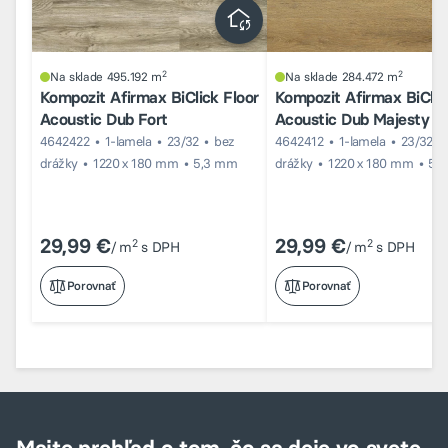
2
2
Na sklade 495.192 m
Na sklade 284.472 m
Kompozit Afirmax BiClick Floor
Kompozit Afirmax BiClic
Acoustic Dub Fort
Acoustic Dub Majesty
4642422
1-lamela
23/32
bez
4642412
1-lamela
23/32
drážky
1220 x 180 mm
5,3 mm
drážky
1220 x 180 mm
5,
29,99 €
29,99 €
2
2
/ m
s DPH
/ m
s DPH
Porovnať
Porovnať