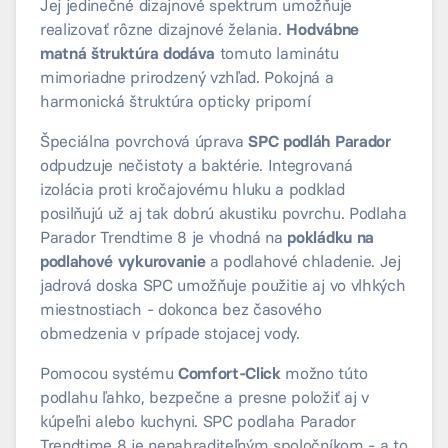
Jej jedinečné dizajnové spektrum umožňuje
realizovať rôzne dizajnové želania.
Hodvábne
matná štruktúra dodáva
tomuto laminátu
mimoriadne prirodzený vzhľad. Pokojná a
harmonická štruktúra opticky pripomí
Špeciálna povrchová úprava
SPC podláh Parador
odpudzuje nečistoty a baktérie. Integrovaná
izolácia proti kročajovému hluku a podklad
posilňujú už aj tak dobrú akustiku povrchu. Podlaha
Parador Trendtime 8 je vhodná na
pokládku na
podlahové vykurovanie
a podlahové chladenie. Jej
jadrová doska SPC umožňuje použitie aj vo vlhkých
miestnostiach - dokonca bez časového
obmedzenia v prípade stojacej vody.
Pomocou systému
Comfort-Click
možno túto
podlahu ľahko, bezpečne a presne položiť aj v
kúpeľni alebo kuchyni. SPC podlaha Parador
Trendtime 8 je nenahraditeľným spoločníkom - a to