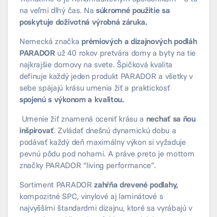
na veľmi dlhý čas. Na
súkromné použitie sa
poskytuje doživotná výrobná záruka.
Nemecká značka
prémiových a dizajnových podláh
PARADOR
už 40 rokov pretvára domy a byty na tie
najkrajšie domovy na svete. Špičková kvalita
definuje každý jeden produkt PARADOR a všetky v
sebe spájajú krásu umenia žiť a praktickosť
spojenú s výkonom a kvalitou.
Umenie žiť znamená oceniť krásu a
nechať sa ňou
inšpirovať
. Zvládať dnešnú dynamickú dobu a
podávať každý deň maximálny výkon si vyžaduje
pevnú pôdu pod nohami. A práve preto je mottom
značky PARADOR “living performance”.
Sortiment PARADOR
zahŕňa drevené podlahy,
kompozitné SPC, vinylové aj laminátové s
najvyššími štandardmi dizajnu, ktoré sa vyrábajú v