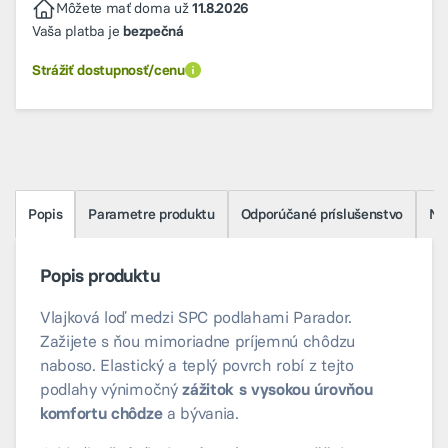
Môžete mať doma už
11.8.2026
Vaša platba je
bezpečná
Strážiť dostupnosť/cenu
Popis
Parametre produktu
Odporúčané príslušenstvo
Na 
Popis produktu
Vlajková loď medzi SPC podlahami Parador.
Zažijete s ňou mimoriadne príjemnú chôdzu
naboso. Elastický a teplý povrch robí z tejto
podlahy výnimočný
zážitok s vysokou úrovňou
komfortu chôdze
a bývania.