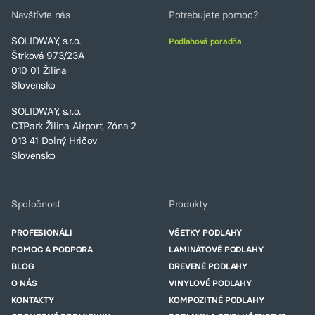
Navštívte nás
Potrebujete pomoc?
SOLIDWAY, s.r.o.
Podlahová poradňa
Štrková 973/23A
010 01 Žilina
Slovensko
SOLIDWAY, s.r.o.
CTPark Žilina Airport, Zóna 2
013 41 Dolný Hričov
Slovensko
Spoločnosť
Produkty
PROFESIONÁLI
VŠETKY PODLAHY
POMOC A PODPORA
LAMINÁTOVÉ PODLAHY
BLOG
DREVENÉ PODLAHY
O NÁS
VINYLOVÉ PODLAHY
KONTAKTY
KOMPOZITNÉ PODLAHY