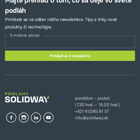
Majte prehľad o tom, čo sa deje vo svete
podláh
Prihláste sa na odber nášho newslettera. Tipy a triky, nové
produkty, či technológie.
E-mailová adresa
pondelok – piatok
(7.30 hod. – 16.00 hod.)
+421 41/285 81 37
info@solidway.sk