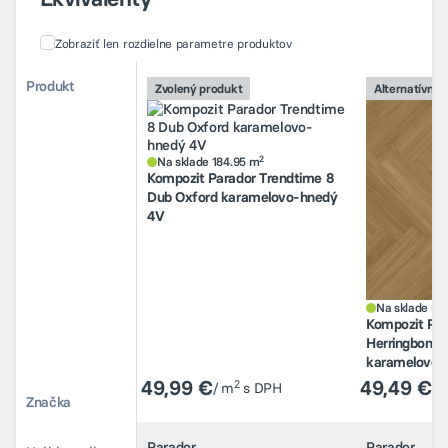
Zobraziť len rozdielne parametre produktov
Porovnanie alternatívnych produktov
Porovnanie alternatívnych produktov
Produkt
Produkt
Zvolený produkt
Zvolený produkt
Alternatívny 
Alternatívny 
2
Na sklade 184.95 m
Na sklade 56
Kompozit Parador Trendtime 8
Kompozit Par
Dub Oxford karamelovo-hnedý
Herringbone 
2
4V
Na sklade 184.95 m
karamelovo-
Kompozit Parador Trendtime 8
Dub Oxford karamelovo-hnedý
4V
Na sklade 56
Kompozit Par
49,99 €
49,49 €
2
/ m
s DPH
/ 
Herringbone 
karamelovo-
49,99 €
49,49 €
2
/ m
s DPH
/ 
Značka
Parador
Parador
Značka
Parador
Parador