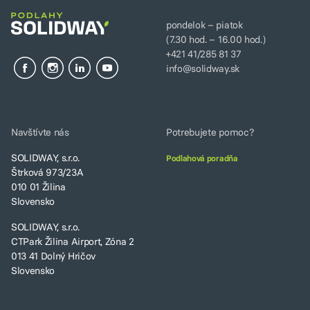
pondelok – piatok
(7.30 hod. – 16.00 hod.)
+421 41/285 81 37
info@solidway.sk
Navštívte nás
Potrebujete pomoc?
SOLIDWAY, s.r.o.
Podlahová poradňa
Štrková 973/23A
010 01 Žilina
Slovensko
SOLIDWAY, s.r.o.
CTPark Žilina Airport, Zóna 2
013 41 Dolný Hričov
Slovensko