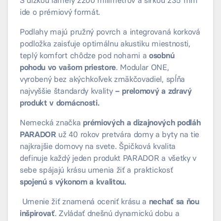
ide o prémiový formát.
Podlahy majú pružný povrch a integrovaná korková
podložka zaisťuje optimálnu akustiku miestnosti,
teplý komfort chôdze pod nohami a
osobnú
pohodu vo vašom priestore
. Modular ONE,
vyrobený bez akýchkoľvek zmäkčovadiel, spĺňa
najvyššie štandardy kvality
– prelomový a zdravý
produkt v domácnosti.
Nemecká značka
prémiových a dizajnových podláh
PARADOR
už 40 rokov pretvára domy a byty na tie
najkrajšie domovy na svete. Špičková kvalita
definuje každý jeden produkt PARADOR a všetky v
sebe spájajú krásu umenia žiť a praktickosť
spojenú s výkonom a kvalitou.
Umenie žiť znamená oceniť krásu a
nechať sa ňou
inšpirovať
. Zvládať dnešnú dynamickú dobu a