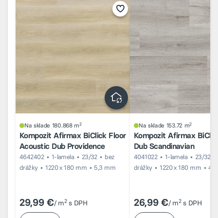
2
2
Na sklade 180.868 m
Na sklade 153.72 m
Kompozit Afirmax BiClick Floor
Kompozit Afirmax BiClic
Acoustic Dub Providence
Dub Scandinavian
4642402
1-lamela
23/32
bez
4041022
1-lamela
23/32
drážky
1220 x 180 mm
5,3 mm
drážky
1220 x 180 mm
4 
29,99 €
26,99 €
2
2
/ m
s DPH
/ m
s DPH