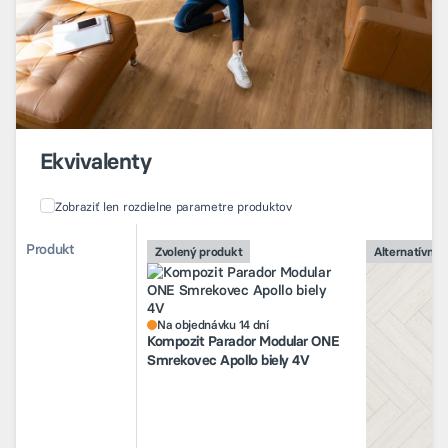
Ekvivalenty
Zobraziť len rozdielne parametre produktov
Porovnanie alternatívnych produktov
Porovnanie alternatívnych produktov
Produkt
Produkt
Zvolený produkt
Zvolený produkt
Alternatívny 
Alternatívny 
Na objednávku 14 dní
Na objednávk
Kompozit Parador Modular ONE
Kompozit Pa
Smrekovec Apollo biely 4V
Herringbone 
Na objednávku 14 dní
biely 4V
Kompozit Parador Modular ONE
Smrekovec Apollo biely 4V