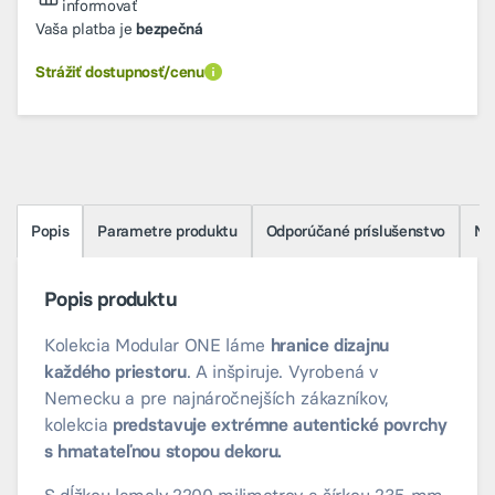
informovať
Vaša platba je
bezpečná
Strážiť dostupnosť/cenu
Popis
Parametre produktu
Odporúčané príslušenstvo
Na 
Popis produktu
Kolekcia Modular ONE láme
hranice dizajnu
každého priestoru
. A inšpiruje. Vyrobená v
Nemecku a pre najnáročnejších zákazníkov,
kolekcia
predstavuje extrémne autentické povrchy
s hmatateľnou stopou dekoru.
S dĺžkou lamely 2200 milimetrov a šírkou 235 mm