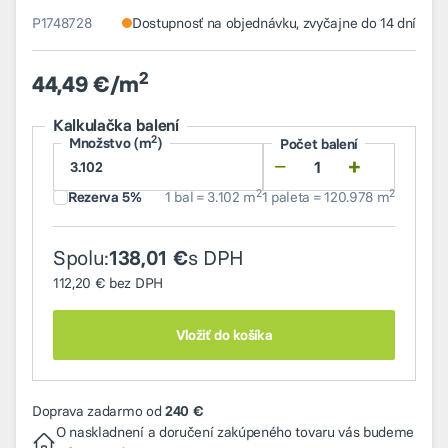
P1748728
Dostupnosť na objednávku, zvyčajne do 14 dní
2
44,49 €/m
Kalkulačka balení
2
Množstvo (m
)
Počet balení
−
+
2
2
Rezerva 5%
1 bal = 3.102 m
1 paleta = 120.978 m
Spolu:
s DPH
138,01 €
112,20 €
bez DPH
Vložiť do košíka
Doprava zadarmo od
240 €
O naskladnení a doručení zakúpeného tovaru vás budeme