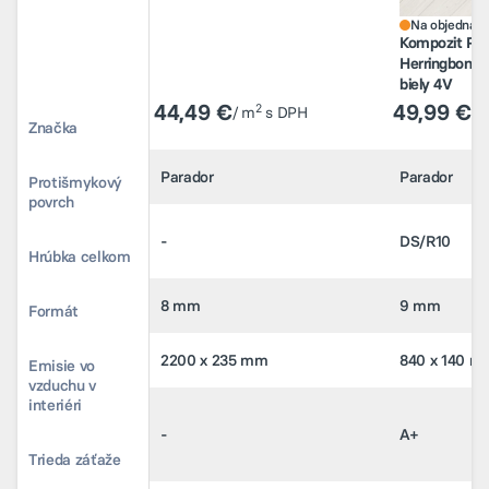
Na objednávk
Kompozit Pa
44,49 €
49,99 €
2
/ m
s DPH
/ 
Herringbone 
biely 4V
44,49 €
49,99 €
2
/ m
s DPH
/ 
Značka
Parador
Parador
Značka
Parador
Parador
Protišmykový
-
DS/R10
povrch
Protišmykový
-
DS/R10
povrch
Hrúbka celkom
8 mm
9 mm
Hrúbka celkom
8 mm
9 mm
Formát
2200 x 235 mm
840 x 140 m
Formát
2200 x 235 mm
840 x 140 m
Emisie vo
vzduchu v
-
A+
interiéri
Emisie vo
vzduchu v
-
A+
interiéri
Trieda záťaže
23/33
23/33