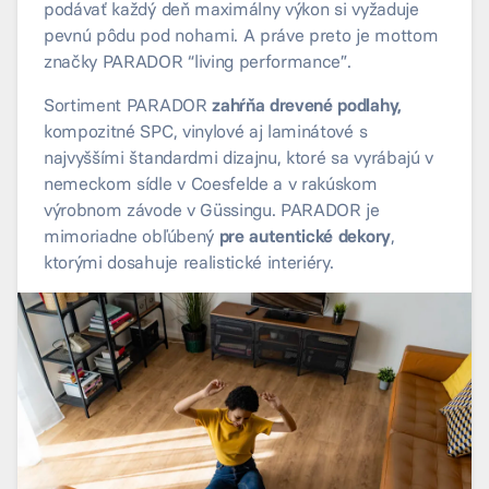
podávať každý deň maximálny výkon si vyžaduje
pevnú pôdu pod nohami. A práve preto je mottom
značky PARADOR “living performance”.
Sortiment PARADOR
zahŕňa drevené podlahy,
kompozitné SPC, vinylové aj laminátové s
najvyššími štandardmi dizajnu, ktoré sa vyrábajú v
nemeckom sídle v Coesfelde a v rakúskom
výrobnom závode v Güssingu. PARADOR je
mimoriadne obľúbený
pre autentické dekory
,
ktorými dosahuje realistické interiéry.