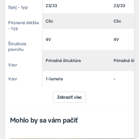
Trieda záťaže
23/33
23/33
Spoj - typ
Clic
Clic
Spoj - typ
Clic
Clic
Priznaná drážka
4V
4V
- typ
Priznaná drážka
4V
4V
- typ
Štruktúra
Prírodná štruktúra
Prírodná štru
povrchu
Štruktúra
Prírodná štruktúra
Prírodná štru
povrchu
Vzor
1-lamela
-
Vzor
1-lamela
-
Zobraziť viac
Mohlo by sa vám pačiť