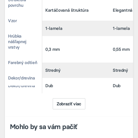
Kartáčovaná štruktúra
Elegantná št
povrchu
Štruktúra
Kartáčovaná štruktúra
Elegantná št
povrchu
Vzor
1-lamela
1-lamela
Vzor
1-lamela
1-lamela
Hrúbka
nášľapnej
0,3 mm
0,55 mm
Hrúbka
vrstvy
nášľapnej
0,3 mm
0,55 mm
vrstvy
Farebný odtieň
Stredný
Stredný
Farebný odtieň
Stredný
Stredný
Dekor/drevina
Dub
Dub
Dekor/drevina
Dub
Dub
Zobraziť viac
Mohlo by sa vám pačiť