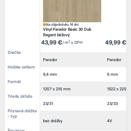
Na objednávku 14 dní
Vinyl Parador Basic 30 Dub
43,99 €
49,99 €
2
Regent béžový
/ m
s DPH
/ 
43,99 €
49,99 €
2
/ m
s DPH
/ 
Značka
Parador
Parador
Značka
Parador
Parador
Hrúbka celkom
9,4 mm
6 mm
Hrúbka celkom
9,4 mm
6 mm
Formát
1207 x 216 mm
1522 x 225 
Formát
1207 x 216 mm
1522 x 225 
Trieda záťaže
23/31
23/33
Trieda záťaže
23/31
23/33
Priznaná drážka
bez drážky
4V
- typ
Priznaná drážka
bez drážky
4V
- typ
Štruktúra