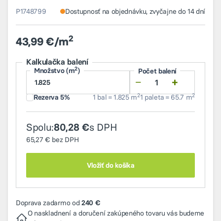
P1748799
Dostupnosť na objednávku, zvyčajne do 14 dní
2
43,99 €/m
Kalkulačka balení
2
Množstvo (m
)
Počet balení
−
+
2
2
Rezerva 5%
1 bal = 1.825 m
1 paleta = 65.7 m
Spolu:
s DPH
80,28 €
65,27 €
bez DPH
Vložiť do košíka
Doprava zadarmo od
240 €
O naskladnení a doručení zakúpeného tovaru vás budeme