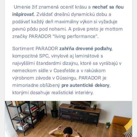
Umenie žiť znamená oceniť krásu a
nechať sa ňou
inšpirovať
. Zvládať dnešnú dynamickú dobu a
podávať každý deň maximálny výkon si vyžaduje
pevnú pôdu pod nohami. A práve preto je mottom
značky PARADOR “living performance”.
Sortiment PARADOR
zahŕňa drevené podlahy,
kompozitné SPC, vinylové aj laminátové s
najvyššími štandardmi dizajnu, ktoré sa vyrábajú v
nemeckom sídle v Coesfelde a v rakúskom
výrobnom závode v Güssingu. PARADOR je
mimoriadne obľúbený
pre autentické dekory
,
ktorými dosahuje realistické interiéry.