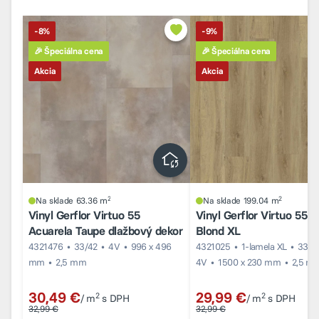
-8%
-9%
🎉 Špeciálna cena
🎉 Špeciálna cena
Akcia
Akcia
2
2
Na sklade 63.36 m
Na sklade 199.04 m
Vinyl Gerflor Virtuo 55
Vinyl Gerflor Virtuo 55 B
Acuarela Taupe dlažbový dekor
Blond XL
4321476
33/42
4V
996 x 496
4321025
1-lamela XL
33/4
mm
2,5 mm
4V
1500 x 230 mm
2,5 m
30,49 €
29,99 €
2
2
/ m
s DPH
/ m
s DPH
32,99 €
32,99 €