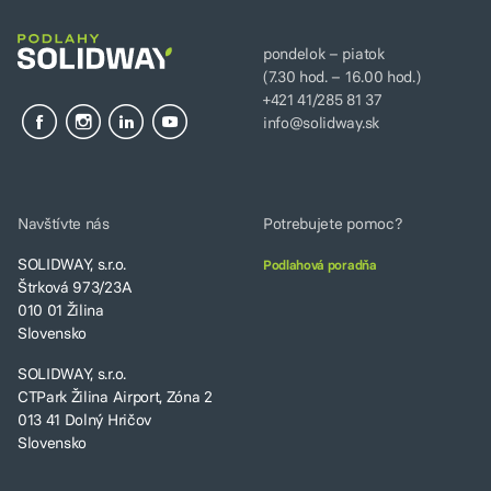
pondelok – piatok
(7.30 hod. – 16.00 hod.)
+421 41/285 81 37
info@solidway.sk
Navštívte nás
Potrebujete pomoc?
SOLIDWAY, s.r.o.
Podlahová poradňa
Štrková 973/23A
010 01 Žilina
Slovensko
SOLIDWAY, s.r.o.
CTPark Žilina Airport, Zóna 2
013 41 Dolný Hričov
Slovensko