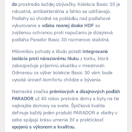
do
prostredia každej obývačky. Kolekcia Basic 30 je
robustná, antibakteriálna a ľahko sa udržiavajú.
Podlahy sú vhodné na pokládku nad podlahové
vykurovanie a
vďaka nosnej doske HDF
so
zvýšenou ochranou proti napučaniu je dizajnová
podlaha Parador Basic 30 rozmerovo stabilná.
Milovníkov pohody a kľudu poteší
integrovaná
izolácia proti nárazovému hluku
z korku, ktorá
zabezpečuje príjemnú akustiku v miestnosti.
Odmenou za výber kolekcie Basic 30 vám bude
vysoká úroveň komfortu chôdze a bývania.
Nemecká značka
prémiových a dizajnových podláh
PARADOR
už 40 rokov pretvára domy a byty na tie
najkrajšie domovy na svete. Špičková kvalita
definuje každý jeden produkt PARADOR a všetky v
sebe spájajú krásu umenia žiť a praktickosť
spojenú s výkonom a kvalitou.