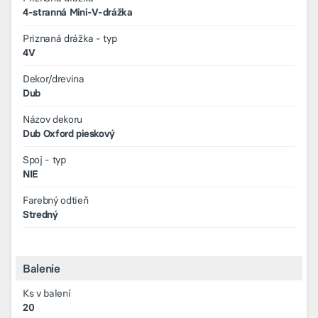
4-stranná Mini-V-drážka
Priznaná drážka - typ
4V
Dekor/drevina
Dub
Názov dekoru
Dub Oxford pieskový
Spoj - typ
NIE
Farebný odtieň
Stredný
Balenie
Ks v balení
20