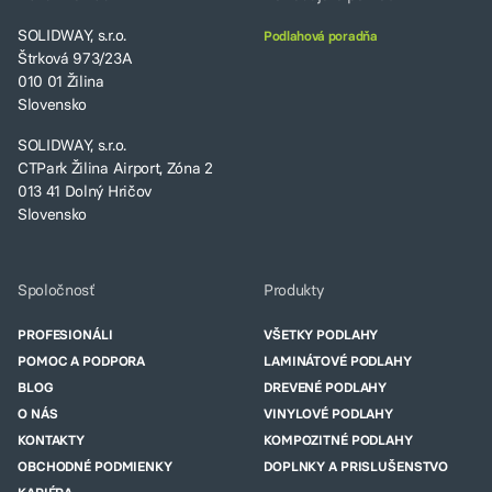
SOLIDWAY, s.r.o.
Podlahová poradňa
Štrková 973/23A
010 01 Žilina
Slovensko
SOLIDWAY, s.r.o.
CTPark Žilina Airport, Zóna 2
013 41 Dolný Hričov
Slovensko
Spoločnosť
Produkty
PROFESIONÁLI
VŠETKY PODLAHY
POMOC A PODPORA
LAMINÁTOVÉ PODLAHY
BLOG
DREVENÉ PODLAHY
O NÁS
VINYLOVÉ PODLAHY
KONTAKTY
KOMPOZITNÉ PODLAHY
OBCHODNÉ PODMIENKY
DOPLNKY A PRISLUŠENSTVO