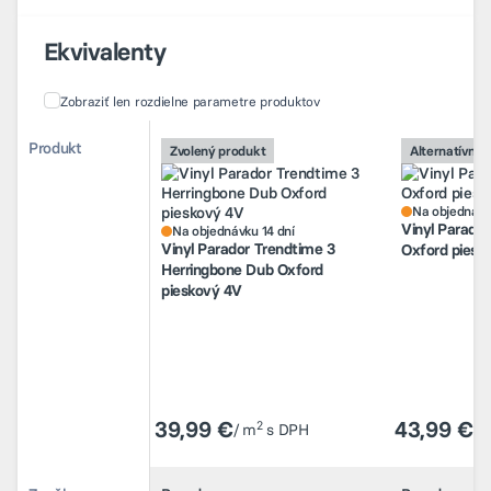
Ekvivalenty
Zobraziť len rozdielne parametre produktov
Porovnanie alternatívnych produktov
Porovnanie alternatívnych produktov
Produkt
Produkt
Zvolený produkt
Zvolený produkt
Alternatívny 
Alternatívny 
Na objednávku 14 dní
Na objednávk
Vinyl Parador Trendtime 3
Vinyl Parado
Herringbone Dub Oxford
Oxford piesk
Na objednávk
Vinyl Parado
pieskový 4V
Na objednávku 14 dní
Vinyl Parador Trendtime 3
Oxford piesk
Herringbone Dub Oxford
pieskový 4V
39,99 €
39,99 €
43,99 €
43,99 €
2
2
/ m
/ m
s DPH
s DPH
/ 
/ 