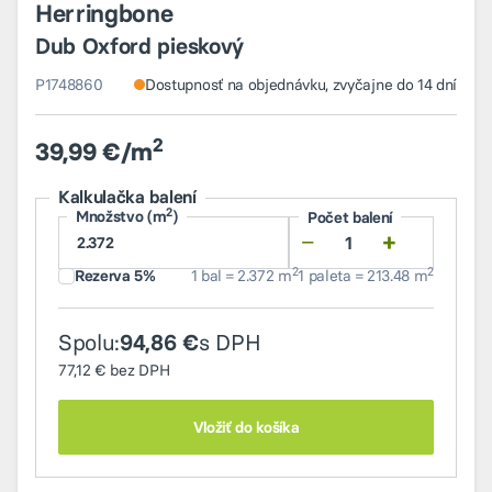
Herringbone
Dub Oxford pieskový
P1748860
Dostupnosť na objednávku, zvyčajne do 14 dní
2
39,99 €/m
Kalkulačka balení
2
Množstvo (m
)
Počet balení
−
+
2
2
Rezerva 5%
1 bal = 2.372 m
1 paleta = 213.48 m
Spolu:
s DPH
94,86 €
77,12 €
bez DPH
Vložiť do košíka