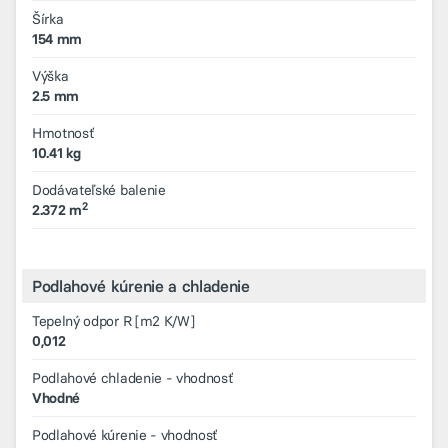
Šírka
154 mm
Výška
2.5 mm
Hmotnosť
10.41 kg
Dodávateľské balenie
2
2.372 m
Podlahové kúrenie a chladenie
Tepelný odpor R [m2 K/W]
0,012
Podlahové chladenie - vhodnosť
Vhodné
Podlahové kúrenie - vhodnosť