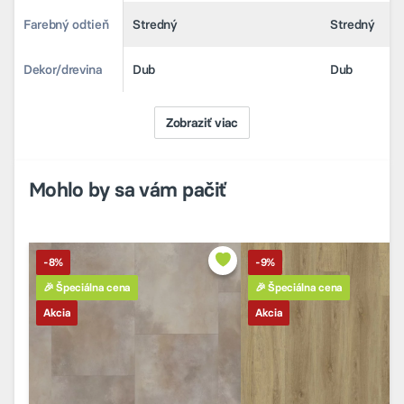
Farebný odtieň
Farebný odtieň
Stredný
Stredný
Stredný
Stredný
Dekor/drevina
Dekor/drevina
Dub
Dub
Dub
Dub
Zobraziť viac
Mohlo by sa vám pačiť
-8%
-9%
🎉 Špeciálna cena
🎉 Špeciálna cena
Akcia
Akcia