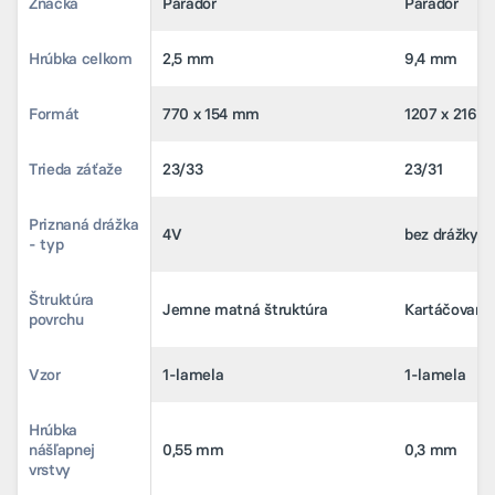
Značka
Značka
Parador
Parador
Parador
Parador
Hrúbka celkom
Hrúbka celkom
2,5 mm
2,5 mm
9,4 mm
9,4 mm
Formát
Formát
770 x 154 mm
770 x 154 mm
1207 x 216 
1207 x 216 
Trieda záťaže
Trieda záťaže
23/33
23/33
23/31
23/31
Priznaná drážka
Priznaná drážka
4V
4V
bez drážky
bez drážky
- typ
- typ
Štruktúra
Štruktúra
Jemne matná štruktúra
Jemne matná štruktúra
Kartáčovaná 
Kartáčovaná 
povrchu
povrchu
Vzor
Vzor
1-lamela
1-lamela
1-lamela
1-lamela
Hrúbka
Hrúbka
nášľapnej
nášľapnej
0,55 mm
0,55 mm
0,3 mm
0,3 mm
vrstvy
vrstvy