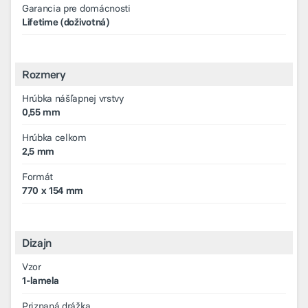
Garancia pre domácnosti
Lifetime (doživotná)
Rozmery
Hrúbka nášľapnej vrstvy
0,55 mm
Hrúbka celkom
2,5 mm
Formát
770 x 154 mm
Dizajn
Vzor
1-lamela
Priznaná drážka