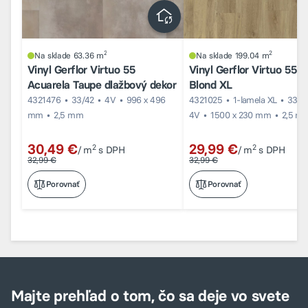
2
2
Na sklade 63.36 m
Na sklade 199.04 m
Vinyl Gerflor Virtuo 55
Vinyl Gerflor Virtuo 55 B
Acuarela Taupe dlažbový dekor
Blond XL
4321476
33/42
4V
996 x 496
4321025
1-lamela XL
33/4
mm
2,5 mm
4V
1500 x 230 mm
2,5 m
30,49 €
29,99 €
2
2
/ m
s DPH
/ m
s DPH
32,99 €
32,99 €
Porovnať
Porovnať
Majte prehľad o tom, čo sa deje vo svete