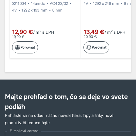
2211004
1-lamela
AC4 23/32
4V
1292 x 246 mm
8 mm
4V
1292 x 193 mm
8 mm
12,90 €
13,49 €
2
2
/ m
s DPH
/ m
s DPH
19,90 €
20,90 €
Porovnať
Porovnať
Majte prehľad o tom, čo sa deje vo svete
podláh
Prihláste sa na odber nášho newslettera. Tipy a triky, nové
produkty, či technológie.
E-mailová adresa