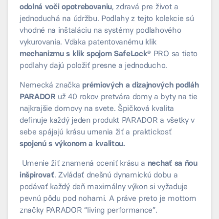
odolná voči opotrebovaniu
, zdravá pre život a
jednoduchá na údržbu. Podlahy z tejto kolekcie sú
vhodné na inštaláciu na systémy podlahového
vykurovania. Vďaka patentovanému klik
mechanizmu s klik spojom SafeLock
® PRO sa tieto
podlahy dajú položiť presne a jednoducho.
Nemecká značka
prémiových a dizajnových podláh
PARADOR
už 40 rokov pretvára domy a byty na tie
najkrajšie domovy na svete. Špičková kvalita
definuje každý jeden produkt PARADOR a všetky v
sebe spájajú krásu umenia žiť a praktickosť
spojenú s výkonom a kvalitou.
Umenie žiť znamená oceniť krásu a
nechať sa ňou
inšpirovať
. Zvládať dnešnú dynamickú dobu a
podávať každý deň maximálny výkon si vyžaduje
pevnú pôdu pod nohami. A práve preto je mottom
značky PARADOR “living performance”.