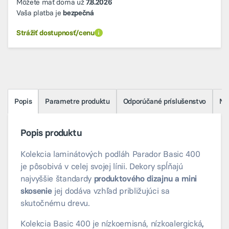
Môžete mať doma už
7.8.2026
Vaša platba je
bezpečná
Strážiť dostupnosť/cenu
Popis
Parametre produktu
Odporúčané príslušenstvo
Na 
Popis produktu
Kolekcia laminátových podláh Parador Basic 400
je pôsobivá v celej svojej línii. Dekory spĺňajú
najvyššie štandardy
produktového dizajnu a mini
skosenie
jej dodáva vzhľad približujúci sa
skutočnému drevu.
Kolekcia Basic 400 je nízkoemisná, nízkoalergická
,