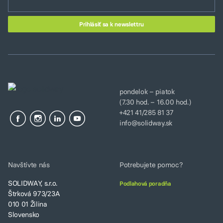
pondelok – piatok
(7.30 hod. – 16.00 hod.)
+421 41/285 81 37
info@solidway.sk
Navštívte nás
Potrebujete pomoc?
SOLIDWAY, s.r.o.
Podlahová poradňa
Štrková 973/23A
010 01 Žilina
Slovensko