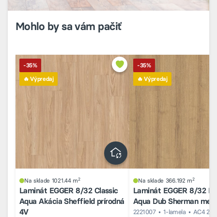
Mohlo by sa vám pačiť
-35%
-35%
🔥 Výpredaj
🔥 Výpredaj
2
2
Na sklade 1021.44 m
Na sklade 366.192 m
Laminát EGGER 8/32 Classic
Laminát EGGER 8/32 La
Aqua Akácia Sheffield prírodná
Aqua Dub Sherman med
4V
2221007
1-lamela
AC4 23/