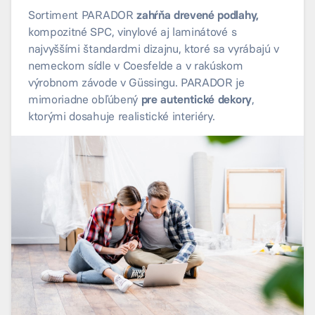
Sortiment PARADOR
zahŕňa drevené podlahy,
kompozitné SPC, vinylové aj laminátové s
najvyššími štandardmi dizajnu, ktoré sa vyrábajú v
nemeckom sídle v Coesfelde a v rakúskom
výrobnom závode v Güssingu. PARADOR je
mimoriadne obľúbený
pre autentické dekory
,
ktorými dosahuje realistické interiéry.