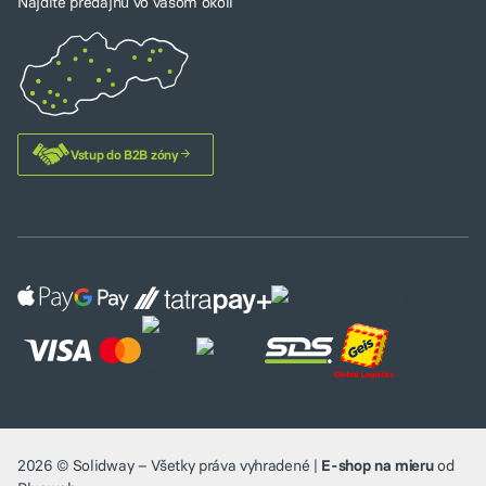
Nájdite predajňu vo vašom okolí
Vstup do B2B zóny
2026 © Solidway – Všetky práva vyhradené |
E-shop na mieru
od