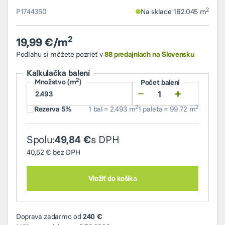
2
P1744350
Na sklade 162.045 m
2
19,99 €/m
Podlahu si môžete pozrieť v
88 predajniach na Slovensku
Kalkulačka balení
2
Množstvo (m
)
Počet balení
−
+
2
2
Rezerva 5%
1 bal = 2.493 m
1 paleta = 99.72 m
Spolu:
s DPH
49,84 €
40,52 €
bez DPH
Vložiť do košíka
Doprava zadarmo od
240 €