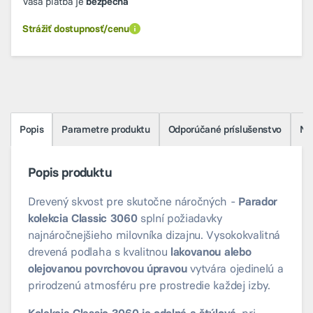
Vaša platba je
bezpečná
Strážiť dostupnosť/cenu
Popis
Parametre produktu
Odporúčané príslušenstvo
Na 
Popis produktu
Drevený skvost pre skutočne náročných -
Parador
kolekcia Classic 3060
splní požiadavky
najnáročnejšieho milovníka dizajnu. Vysokokvalitná
drevená podlaha s kvalitnou
lakovanou alebo
olejovanou povrchovou úpravou
vytvára ojedinelú a
prirodzenú atmosféru pre prostredie každej izby.
Kolekcia Classic 3060 je odolná a štýlová
, pri