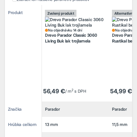
Porovnanie alternatívnych produktov
Porovnanie alternatívnych produktov
Produkt
Produkt
Zvolený produkt
Zvolený produkt
Alternatívny 
Alternatívny 
Na objednávku 14 dní
Na objednávk
Drevo Parador Classic 3060
Drevo Parado
Living Buk lak trojlamela
Rustikal beec
Na objednávku 14 dní
Na objednávk
Drevo Parador Classic 3060
Drevo Parado
Living Buk lak trojlamela
Rustikal beec
56,49 €
56,49 €
54,99 €
54,99 €
2
2
/ m
/ m
s DPH
s DPH
/ 
/ 
Značka
Značka
Parador
Parador
Parador
Parador
Hrúbka celkom
Hrúbka celkom
13 mm
13 mm
11,5 mm
11,5 mm