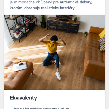
je mimoriadne obľúbený pre
autentické dekory,
ktorými dosahuje realistické interiéry.
Ekvivalenty
Zobraziť len rozdielne parametre produktov