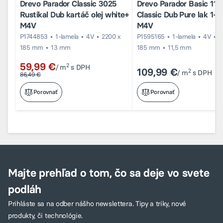
Drevo Parador Classic 3025
Drevo Parador Basic 11-
Rustikal Dub kartáč olej white+
Classic Dub Pure lak 1-l
M4V
M4V
P1744853
1-lamela
4V
2200 x
P1595165
1-lamela
4V
2
185 mm
13 mm
185 mm
11,5 mm
59,99 €
2
/ m
s DPH
109,99 €
2
/ m
s DPH
86,49 €
Porovnať
Porovnať
Majte prehľad o tom, čo sa deje vo svete
podláh
Prihláste sa na odber nášho newslettera. Tipy a triky, nové
produkty, či technológie.