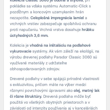
pokládke sa vďaka systému Automatic-Click s
pozdĺžnym a koncovým uzamykaním hrán
nezapotíte.
Celoplošná impregnácia lamiel
a
vrchných vrstiev zabezpečuje spoľahlivú ochranu
proti napučaniu. Vrchná vrstva dosahuje
hrúbku
úctyhodných 3,6 mm.
Kolekcia je
vhodná na inštaláciu na podlahové
vykurovacie
systémy. Ak vám záleží na ekológii, na
výrobu drevenej podlahy Parador Classic 3060 sú
využívané materiály z udržateľne
obhospodarovaných zdrojov.
Drevené podlahy v sebe spájajú prírodné vlastnosti
s exkluzivitou, pričom máte na výber medzi
rôznymi povrchovými úpravami ako
olej, matný lak
či rôzne štruktúry.
Drevená podlaha môže byť
použitá vo všetkých obytných priestoroch a v
závislosti od intenzity používania aj v kanceláriách