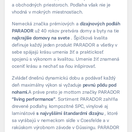
a obchodných priestoroch. Podlaha však nie je
vhodná v mokrých miestnostiach.
Nemecká značka prémiových a
dizajnových podláh
PARADOR
už 40 rokov pretvára domy a byty na tie
najkrajšie domovy na svete
. Špičková kvalita
definuje každý jeden produkt PARADOR a všetky v
sebe spájajú krásu umenia žiť a praktickosť
spojenú s výkonom a kvalitou. Umenie žiť znamená
oceniť krásu a nechať sa ňou inšpirovať.
Zvládať dnešnú dynamickú dobu a podávať každý
deň maximálny výkon si vyžaduje
pevnú pôdu pod
nohami.
A práve preto je mottom značky PARADOR
“living performance”
. Sortiment PARADOR zahŕňa
drevené podlahy, kompozitné SPC, vinylové aj
laminátové
s najvyššími štandardmi dizajnu
, ktoré
sa vyrábajú v nemeckom sídle v Coesfelde a v
rakúskom výrobnom závode v Güssingu. PARADOR