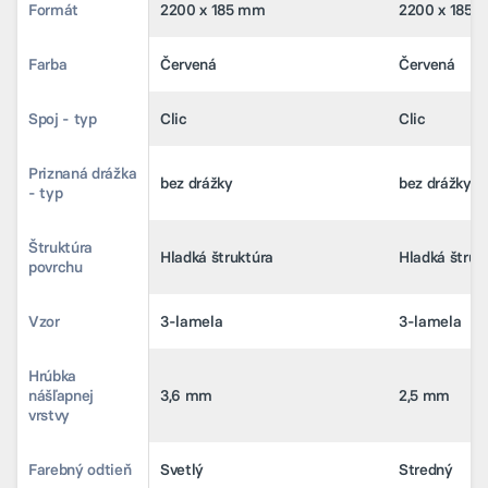
Formát
Formát
2200 x 185 mm
2200 x 185 mm
2200 x 185 
2200 x 185 
Farba
Farba
Červená
Červená
Červená
Červená
Spoj - typ
Spoj - typ
Clic
Clic
Clic
Clic
Priznaná drážka
Priznaná drážka
bez drážky
bez drážky
bez drážky
bez drážky
- typ
- typ
Štruktúra
Štruktúra
Hladká štruktúra
Hladká štruktúra
Hladká štruk
Hladká štruk
povrchu
povrchu
Vzor
Vzor
3-lamela
3-lamela
3-lamela
3-lamela
Hrúbka
Hrúbka
nášľapnej
nášľapnej
3,6 mm
3,6 mm
2,5 mm
2,5 mm
vrstvy
vrstvy
Farebný odtieň
Farebný odtieň
Svetlý
Svetlý
Stredný
Stredný