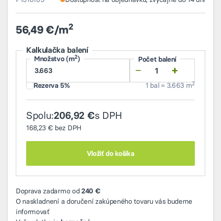
2
56,49 €/m
Kalkulačka balení
2
Množstvo (m
)
Počet balení
−
+
2
Rezerva 5%
1 bal = 3.663 m
Spolu:
s DPH
206,92 €
168,23 €
bez DPH
Vložiť do košíka
Doprava zadarmo od
240 €
O naskladnení a doručení zakúpeného tovaru vás budeme
informovať