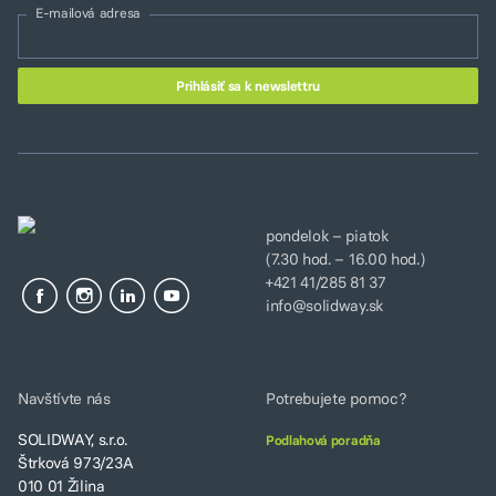
E-mailová adresa
pondelok – piatok
(7.30 hod. – 16.00 hod.)
+421 41/285 81 37
info@solidway.sk
Navštívte nás
Potrebujete pomoc?
SOLIDWAY, s.r.o.
Podlahová poradňa
Štrková 973/23A
010 01 Žilina