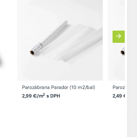
Parozábrana Parador (10 m2/bal)
Parozábran
2
2
2,99 €/m
s DPH
2,49 €/m