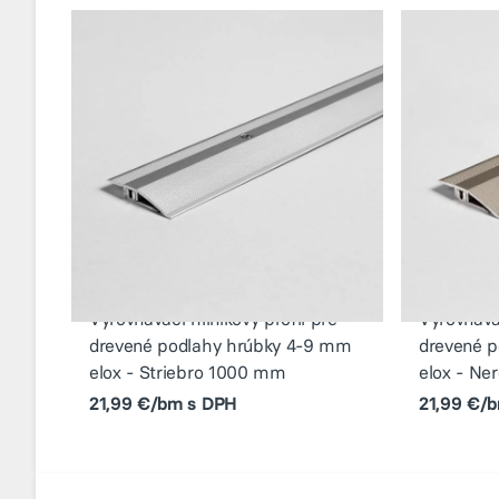
Vyrovnávací hliníkový profil pre
Vyrovnávac
drevené podlahy hrúbky 4-9 mm
drevené 
elox - Striebro 1000 mm
elox - Ne
21,99 €/bm s DPH
21,99 €/