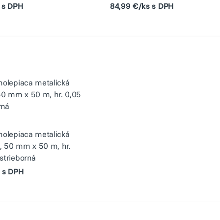
 s DPH
84,99 €/ks s DPH
olepiaca metalická
 50 mm x 50 m, hr.
strieborná
s s DPH