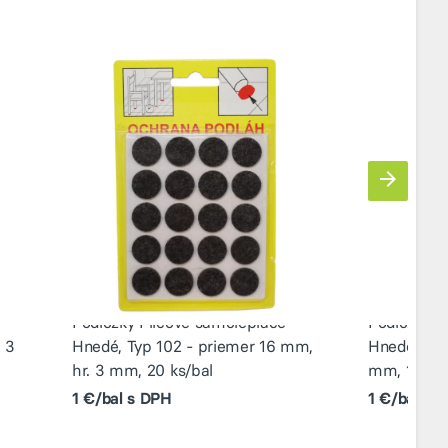
Podložky Filcové samolepiace
Podložky F
 3
Hnedé, Typ 102 - priemer 16 mm,
Hnedé, Typ
hr. 3 mm, 20 ks/bal
mm, 12 ks/
1 €/bal s DPH
1 €/bal s 