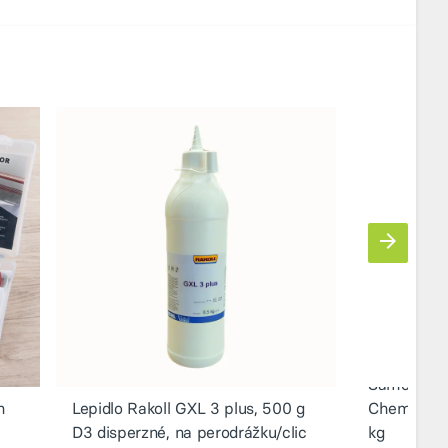
Samonivel
m
Lepidlo Rakoll GXL 3 plus, 500 g
Chemos Pr
D3 disperzné, na perodrážku/clic
kg