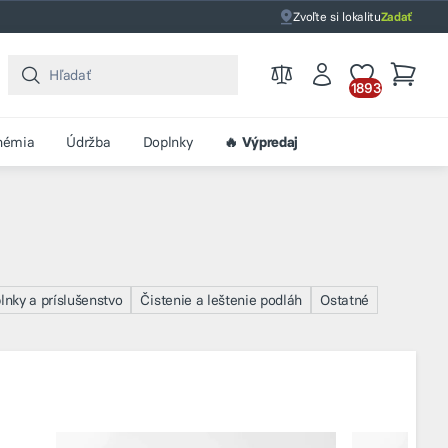
Zvoľte si lokalitu
Zadať
1893
hémia
Údržba
Doplnky
🔥 Výpredaj
lnky a príslušenstvo
Čistenie a leštenie podláh
Ostatné