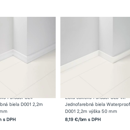
lová Parador SL4
Lišta soklová Parador SL5 WF
bná biela D001 2,2m
Jednofarebná biela Waterproo
 mm
D001 2,2m výška 50 mm
m s DPH
8,19 €/bm s DPH