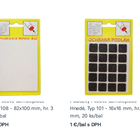
Filcové samolepiace
Podložky Filcové samolepiace
p 108 - 82x100 mm, hr. 3
Hnedé, Typ 101 - 16x16 mm, hr.
bal
mm, 20 ks/bal
 DPH
1 €/bal s DPH