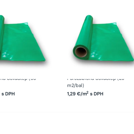
na SolidStep (30
Parozábrana SolidStep (20
m2/bal)
2
2
s DPH
1,29 €/m
s DPH