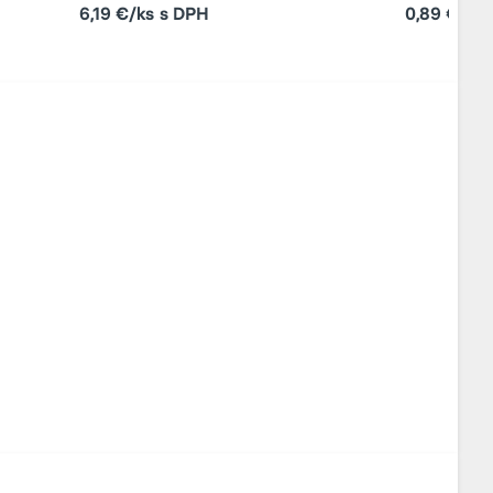
6,19 €/ks s DPH
0,89 €/kg