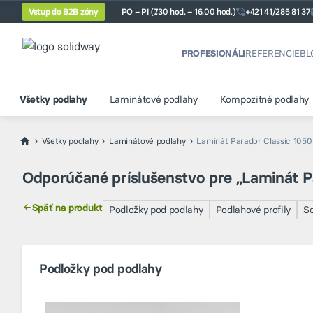
Vstup do B2B zóny
PO – PI (7.30 hod. – 16.00 hod.)
+421 41/285 81 37
PROFESIONÁLI
REFERENCIE
BL
Všetky podlahy
Laminátové podlahy
Kompozitné podlahy
Všetky podlahy
Laminátové podlahy
Laminát Parador Classic 1050
Odporúčané príslušenstvo pre „Laminát P
Späť na produkt
Podložky pod podlahy
Podlahové profily
So
Podložky pod podlahy