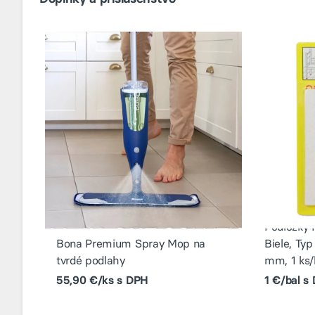
Podložky 
Bona Premium Spray Mop na
Biele, Ty
tvrdé podlahy
mm, 1 ks/
55,90 €/ks s DPH
1 €/bal s