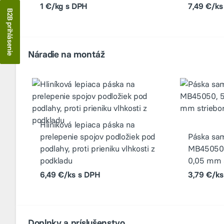
1 €/kg s DPH
7,49 €/ks
B2B prihlásenie
Náradie na montáž
Hliníková lepiaca páska na
prelepenie spojov podložiek pod
Páska sam
podlahy, proti prieniku vlhkosti z
MB45050,
podkladu
0,05 mm 
6,49 €/ks s DPH
3,79 €/k
Doplnky a príslušenstvo