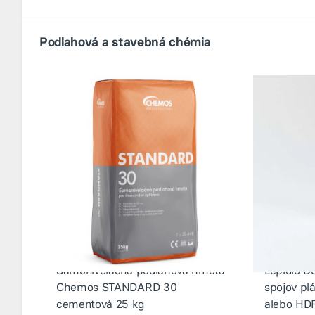
Podlahová a stavebná chémia
Samonivelačná podlahová hmota
Lepidlo D
Chemos STANDARD 30
spojov pl
cementová 25 kg
alebo HD