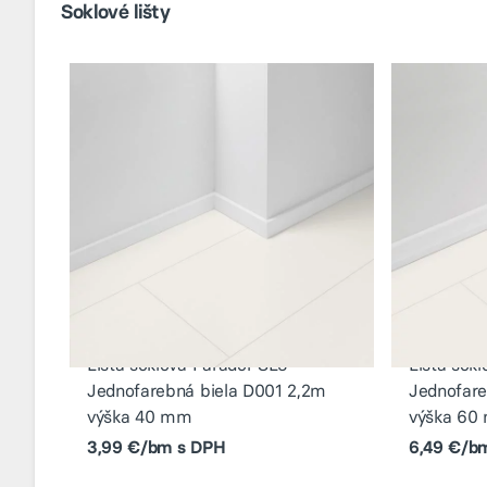
Soklové lišty
Lišta soklová Parador SL3
Lišta sok
Jednofarebná biela D001 2,2m
Jednofare
výška 40 mm
výška 60
3,99 €/bm s DPH
6,49 €/b