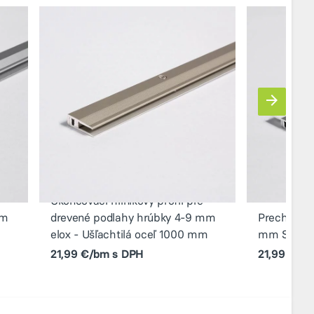
Ukončovací hliníkový profil pre
mm
drevené podlahy hrúbky 4-9 mm
Prechodový
elox - Ušľachtilá oceľ 1000 mm
mm Strieb
21,99 €/bm s DPH
21,99 €/b