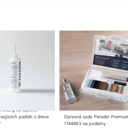
3 500 g na lepenie
ávajúcich podláh z dreva
Opravná sada Parador Premiu
F
1744863 na podlahy