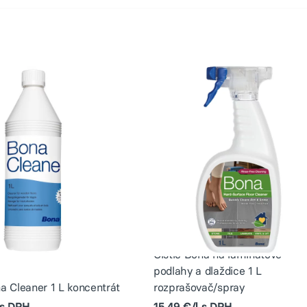
Čistič Bona na laminátové
podlahy a dlaždice 1 L
na Cleaner 1 L koncentrát
rozprašovač/spray
 s DPH
15,49 €/l s DPH