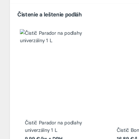
Čistenie a leštenie podláh
Čistič Parador na podlahy
univerzálny 1 L
Čistič Bo
9,99 €/ks s DPH
16,89 €/l