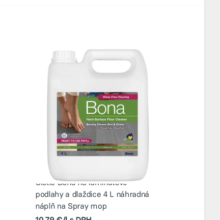
Čistič Bona na laminátové
podlahy a dlaždice 4 L náhradná
náplň na Spray mop
10,79 €/l s DPH