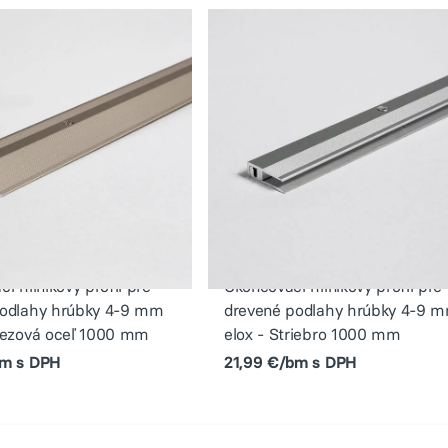
í hliníkový profil pre
Ukončovací hliníkový profil pre
podlahy hrúbky 4-9 mm
drevené podlahy hrúbky 4-9 
rezová oceľ 1000 mm
elox - Striebro 1000 mm
bm s DPH
21,99 €/bm s DPH