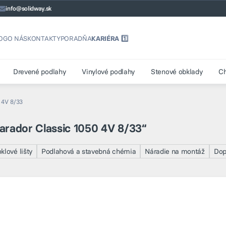
info@solidway.sk
OG
O NÁS
KONTAKTY
PORADŇA
KARIÉRA 1️⃣
Drevené podlahy
Vinylové podlahy
Stenové obklady
C
 4V 8/33
arador Classic 1050 4V 8/33“
klové lišty
Podlahová a stavebná chémia
Náradie na montáž
Dop