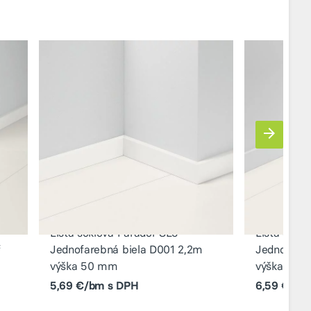
Lišta soklová Parador SL5
Lišta sokl
f
Jednofarebná biela D001 2,2m
Jednofareb
výška 50 mm
výška 70 
5,69 €/bm s DPH
6,59 €/bm