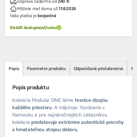
Doprava zadarmo od
240 €
Môžete mať doma už
11.8.2026
Vaša platba je
bezpečná
Strážiť dostupnosť/cenu
Popis
Parametre produktu
Odporúčané príslušenstvo
Na 
Popis produktu
Kolekcia Modular ONE láme
hranice dizajnu
každého priestoru
. A inšpiruje. Vyrobená v
Nemecku a pre najnáročnejších zákazníkov,
kolekcia
predstavuje extrémne autentické povrchy
s hmatateľnou stopou dekoru.