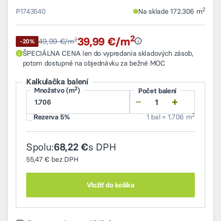
2
P1743540
Na sklade 172.306 m
2
39,99 €/m
2
Najnižšia cena v období 30 
49,99 €/m
-20%
ŠPECIÁLNA CENA len do vypredania skladových zásob,
potom dostupné na objednávku za bežné MOC
Kalkulačka balení
2
Množstvo (m
)
Počet balení
−
+
2
Rezerva 5%
1 bal = 1.706 m
Spolu:
s DPH
68,22 €
55,47 €
bez DPH
Vložiť do košíka