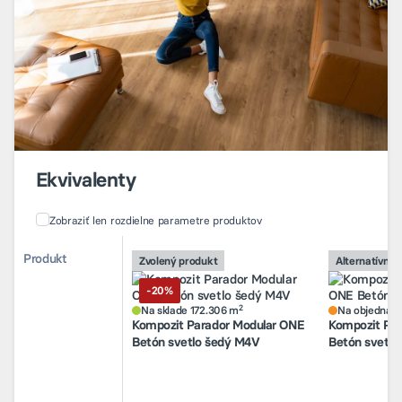
Ekvivalenty
Zobraziť len rozdielne parametre produktov
Porovnanie alternatívnych produktov
Porovnanie alternatívnych produktov
Produkt
Produkt
Zvolený produkt
Zvolený produkt
Alternatívny 
Alternatívny 
2
Na sklade 172.306 m
Na objednávk
-20%
-20%
Kompozit Parador Modular ONE
Kompozit Pa
2
Betón svetlo šedý M4V
Betón svetlý
Na sklade 172.306 m
Na objednávk
Kompozit Parador Modular ONE
Kompozit Pa
Betón svetlo šedý M4V
Betón svetlý