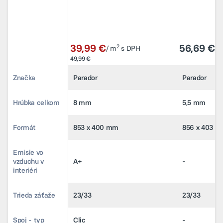
39,99 €
39,99 €
56,69 €
56,69 €
2
2
/ m
/ m
s DPH
s DPH
/ 
/ 
49,99 €
49,99 €
Značka
Značka
Parador
Parador
Parador
Parador
Hrúbka celkom
Hrúbka celkom
8 mm
8 mm
5,5 mm
5,5 mm
Formát
Formát
853 x 400 mm
853 x 400 mm
856 x 403 
856 x 403 
Emisie vo
Emisie vo
vzduchu v
vzduchu v
A+
A+
-
-
interiéri
interiéri
Trieda záťaže
Trieda záťaže
23/33
23/33
23/33
23/33
Spoj - typ
Spoj - typ
Clic
Clic
-
-