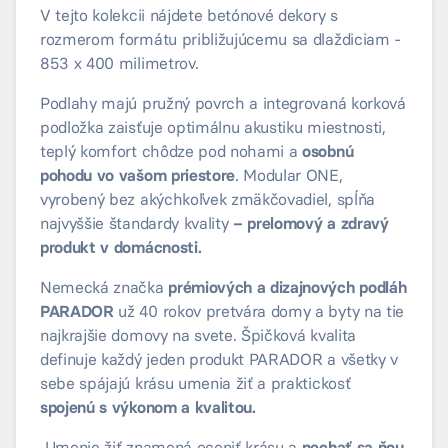
V tejto kolekcii nájdete betónové dekory s
rozmerom formátu približujúcemu sa dlaždiciam -
853 x 400 milimetrov.
Podlahy majú pružný povrch a integrovaná korková
podložka zaisťuje optimálnu akustiku miestnosti,
teplý komfort chôdze pod nohami a
osobnú
pohodu vo vašom priestore
. Modular ONE,
vyrobený bez akýchkoľvek zmäkčovadiel, spĺňa
najvyššie štandardy kvality
– prelomový a zdravý
produkt v domácnosti.
Nemecká značka
prémiových a dizajnových podláh
PARADOR
už 40 rokov pretvára domy a byty na tie
najkrajšie domovy na svete. Špičková kvalita
definuje každý jeden produkt PARADOR a všetky v
sebe spájajú krásu umenia žiť a praktickosť
spojenú s výkonom a kvalitou.
Umenie žiť znamená oceniť krásu a
nechať sa ňou