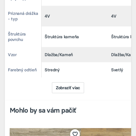
Priznaná drážka
Priznaná drážka
4V
4V
4V
4V
- typ
- typ
Štruktúra
Štruktúra
Štruktúra kameňa
Štruktúra kameňa
Štruktúra k
Štruktúra k
povrchu
povrchu
Vzor
Vzor
Dlažba/Kameň
Dlažba/Kameň
Dlažba/Kam
Dlažba/Kam
Farebný odtieň
Farebný odtieň
Stredný
Stredný
Svetlý
Svetlý
Zobraziť viac
Mohlo by sa vám pačiť