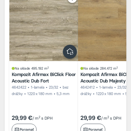
2
2
Na sklade 495.192 m
Na sklade 284.472 m
Kompozit Afirmax BiClick Floor
Kompozit Afirmax BiClic
Acoustic Dub Fort
Acoustic Dub Majesty
4642422
1-lamela
23/32
bez
4642412
1-lamela
23/32
drážky
1220 x 180 mm
5,3 mm
drážky
1220 x 180 mm
5,
29,99 €
29,99 €
2
2
/ m
s DPH
/ m
s DPH
Porovnať
Porovnať