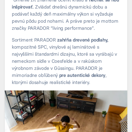
inšpirovať
. Zvládať dnešnú dynamickú dobu a
podávať každý deň maximálny výkon si vyžaduje
pevnú pôdu pod nohami. A práve preto je mottom
značky PARADOR “living performance”.
Sortiment PARADOR
zahŕňa drevené podlahy,
kompozitné SPC, vinylové aj laminátové s
najvyššími štandardmi dizajnu, ktoré sa vyrábajú v
nemeckom sídle v Coesfelde a v rakúskom
výrobnom závode v Güssingu. PARADOR je
mimoriadne obľúbený
pre autentické dekory
,
ktorými dosahuje realistické interiéry.