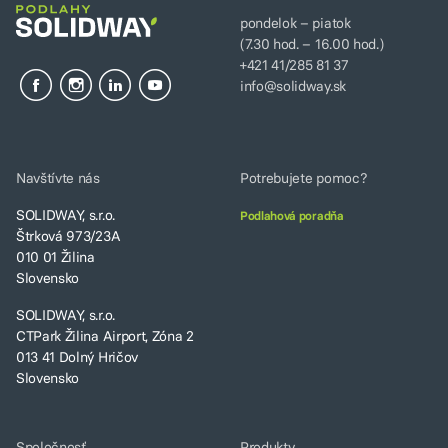
pondelok – piatok
(7.30 hod. – 16.00 hod.)
+421 41/285 81 37
info@solidway.sk
Navštívte nás
Potrebujete pomoc?
SOLIDWAY, s.r.o.
Podlahová poradňa
Štrková 973/23A
010 01 Žilina
Slovensko
SOLIDWAY, s.r.o.
CTPark Žilina Airport, Zóna 2
013 41 Dolný Hričov
Slovensko
Spoločnosť
Produkty