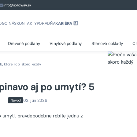
info@solidway.sk
OG
O NÁS
KONTAKTY
PORADŇA
KARIÉRA 1️⃣
Drevené podlahy
Vinylové podlahy
Stenové obklady
C
, ktoré robí skoro každý
pinavo aj po umytí? 5
02. jún 2026
Návod
o umytí, pravdepodobne robíte jednu z