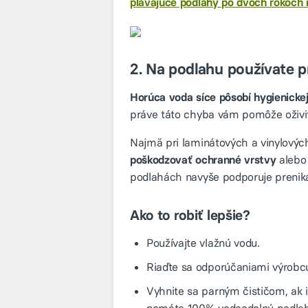
plávajúce podlahy po dvoch rokoch r
2. Na podlahu používate p
Horúca voda síce pôsobí hygienickej
práve táto chyba vám pomôže oživi
Najmä pri laminátových a vinylov
poškodzovať ochranné vrstvy
alebo
podlahách navyše podporuje prenikan
Ako to robiť lepšie?
Používajte vlažnú vodu.
Riaďte sa odporúčaniami výrobc
Vyhnite sa parným čističom, ak 