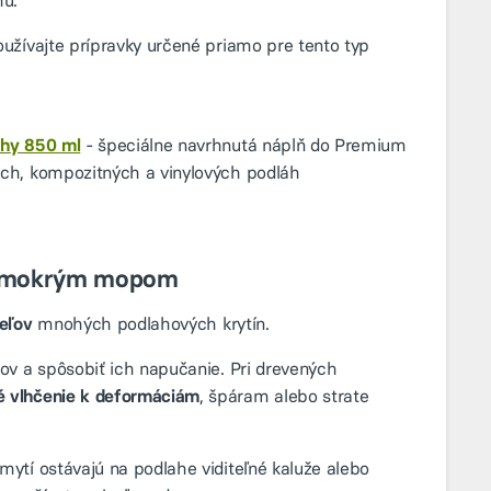
u.
užívajte prípravky určené priamo pre tento typ
ahy 850 ml
- špeciálne navrhnutá náplň do Premium
ch, kompozitných a vinylových podláh
iš mokrým mopom
eľov
mnohých podlahových krytín.
ov a spôsobiť ich napučanie. Pri drevených
 vlhčenie k deformáciám
, špáram alebo strate
ytí ostávajú na podlahe viditeľné kaluže alebo