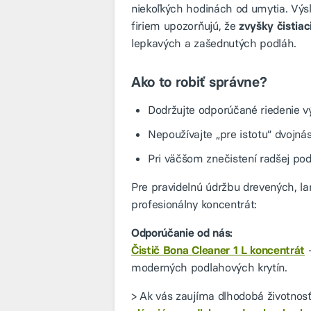
niekoľkých hodinách od umytia. Výs
firiem upozorňujú, že
zvyšky čistiac
lepkavých a zašednutých podláh.
Ako to robiť správne?
Dodržujte odporúčané riedenie v
Nepoužívajte „pre istotu“ dvojná
Pri väčšom znečistení radšej p
Pre pravidelnú údržbu drevených, la
profesionálny koncentrát:
Odporúčanie od nás:
Čistič Bona Cleaner 1 L koncentrát
–
moderných podlahových krytín.
> Ak vás zaujíma dlhodobá životnos