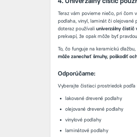
4. Univerzálny čistič použ
Teraz vám povieme niečo, pri čom
podlaha, vinyl, laminát či olejované
doteraz používali
univerzálny čistič
prekvapí, že opak môže byť pravdou
To, čo funguje na keramickú dlažbu
môže zanechať šmuhy, poškodiť oc
Odporúčame:
Vyberajte čistiaci prostriedok podľa
lakované drevené podlahy
olejované drevené podlahy
vinylové podlahy
laminátové podlahy