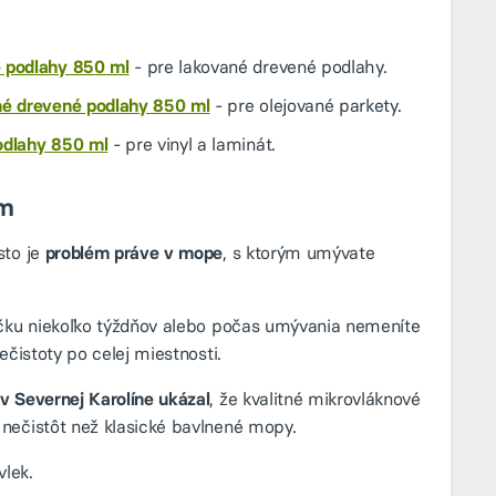
 podlahy 850 ml
- pre lakované drevené podlahy.
né drevené podlahy 850 ml
- pre olejované parkety.
odlahy 850 ml
- pre vinyl a laminát.
om
sto je
problém práve v mope
, s ktorým umývate
ričku niekoľko týždňov alebo počas umývania nemeníte
ečistoty po celej miestnosti.
v Severnej Karolíne ukázal
, že kvalitné mikrovláknové
 nečistôt než klasické bavlnené mopy.
lek.