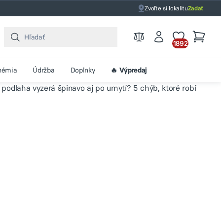
Zvoľte si lokalitu
Zadať
1892
hémia
Údržba
Doplnky
🔥 Výpredaj