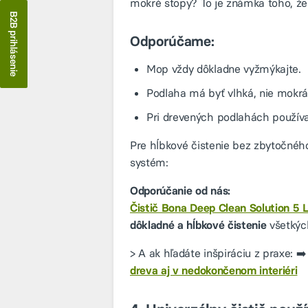
mokré stopy? To je známka toho, že 
B2B prihlásenie
Odporúčame:
Mop vždy dôkladne vyžmýkajte.
Podlaha má byť vlhká, nie mokrá
Pri drevených podlahách použív
Pre hĺbkové čistenie bez zbytočnéh
systém:
Odporúčanie od nás:
Čistič Bona Deep Clean Solution 5 
dôkladné a hĺbkové čistenie
všetkých
> A ak hľadáte inšpiráciu z praxe: ➡
dreva aj v nedokončenom interiéri