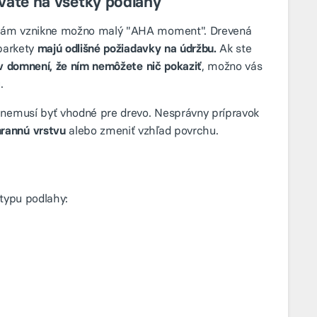
ívate na všetky podlahy
 vám vznikne možno malý "AHA moment". Drevená
 parkety
majú odlišné požiadavky na údržbu.
Ak ste
 v domnení, že ním nemôžete nič pokaziť
, možno vás
.
, nemusí byť vhodné pre drevo. Nesprávny prípravok
hrannú vrstvu
alebo zmeniť vzhľad povrchu.
 typu podlahy: