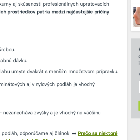
kumy aj skúsenosti profesionálnych upratovacích
ich prostriedkov patria medzi najčastejšie príčiny
ýrobcu.
sobnú dávku.
odlahu umyte dvakrát s menším množstvom prípravku.
minátových aj vinylových podláh je vhodný
 nezanecháva zvyšky a je vhodný na väčšinu
ť podláh, odporúčame aj článok: ➡️
Prečo sa niektoré