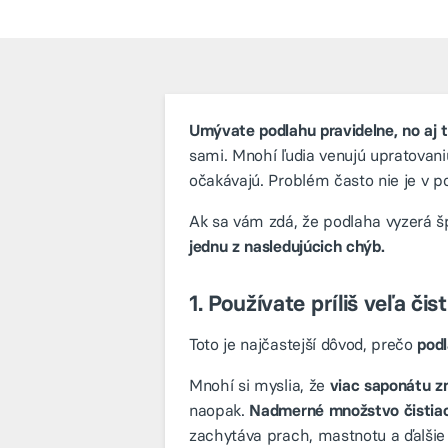
Umývate podlahu pravidelne, no aj 
sami. Mnohí ľudia venujú upratovaniu
očakávajú. Problém často nie je v p
Ak sa vám zdá, že podlaha vyzerá š
jednu z nasledujúcich chýb.
1. Používate príliš veľa či
Toto je najčastejší dôvod, prečo
podl
Mnohí si myslia, že
viac saponátu z
naopak.
Nadmerné množstvo čistiac
zachytáva prach, mastnotu a ďalšie