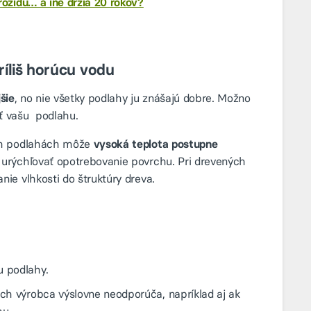
ozídu… a iné držia 20 rokov?
ríliš horúcu vodu
šie
, no nie všetky podlahy ju znášajú dobre. Možno
ť vašu podlahu.
ých podlahách môže
vysoká teplota postupne
 urýchľovať opotrebovanie povrchu. Pri drevených
ie vlhkosti do štruktúry dreva.
u podlahy.
ich výrobca výslovne neodporúča, napríklad aj ak