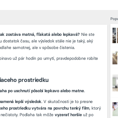
Popu
tak zostáva matná, fľakatá alebo lepkavá?
Nie ste
 dostatok času, ale výsledok stále nie je taký, aký
odlahe samotnej, ale v spôsobe čistenia.
pinavo už pár hodín po umytí, pravdepodobne robíte
stiaceho prostriedku
aha po uschnutí pôsobí lepkavo alebo matne
.
namená lepší výsledok
. V skutočnosti je to presne
eho prostriedku vytvára na povrchu tenký film
, ktorý
 nečistoty. Podlaha tak môže
vyzerať horšie
už po