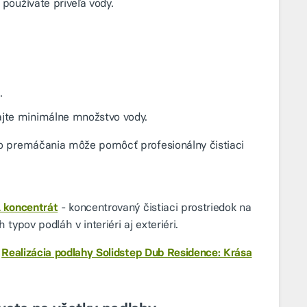
používate priveľa vody.
.
ajte minimálne množstvo vody.
o premáčania môže pomôcť profesionálny čistiaci
L koncentrát
- koncentrovaný čistiaci prostriedok na
 typov podláh v interiéri aj exteriéri.
️
Realizácia podlahy Solidstep Dub Residence: Krása