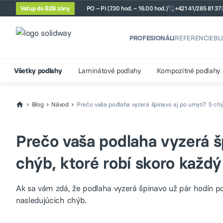
Vstup do B2B zóny
PO – PI (7.30 hod. – 16.00 hod.)
+421 41/285 81 37
PROFESIONÁLI
REFERENCIE
BL
Všetky podlahy
Laminátové podlahy
Kompozitné podlahy
Blog
Návod
Prečo vaša podlaha vyzerá špinavo aj po umytí? 5 chýb
Prečo vaša podlaha vyzerá š
chýb, ktoré robí skoro každý
Ak sa vám zdá, že podlaha vyzerá špinavo už pár hodín p
nasledujúcich chýb.