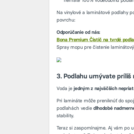
nemáte 100% vodeodolnú podlah
Na vinylové a laminátové podlahy po
povrchu:
Odporúčanie od nás:
Bona Premium Čistič na tvrdé podl
Spray mopu pre čistenie laminátový
3. Podlahu umývate príl
Voda je
jedným z najväčších nepriat
Pri lamináte môže preniknúť do spoj
podlahách vedie
dlhodobé nadmerné
stability.
Teraz si zaspomínajme. Aj vám po um