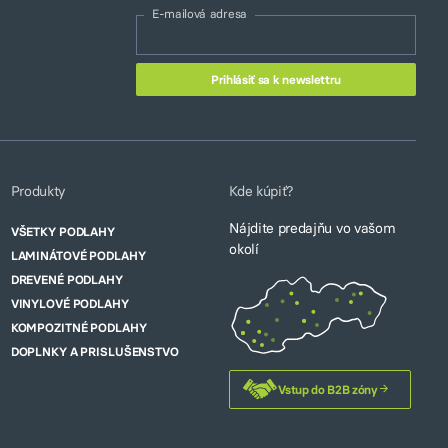
E-mailová adresa
Produkty
Kde kúpiť?
Nájdite predajňu vo vašom
VŠETKY PODLAHY
okolí
LAMINÁTOVÉ PODLAHY
DREVENÉ PODLAHY
VINYLOVÉ PODLAHY
KOMPOZITNÉ PODLAHY
DOPLNKY A PRISLUŠENSTVO
Vstup do B2B zóny