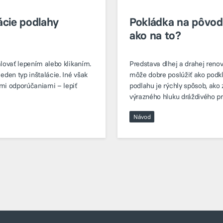
lácie podlahy
Pokládka na pôvod
ako na to?
alovať lepením alebo klikaním.
Predstava dlhej a drahej reno
eden typ inštalácie. Iné však
môže dobre poslúžiť ako podkl
ými odporúčaniami – lepiť
podlahu je rýchly spôsob, ako
výrazného hluku dráždivého p
nákladov kvôli potrebe najať 
Návod