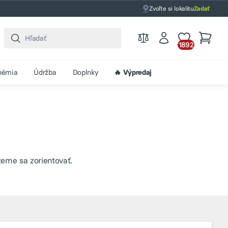
Zvoľte si lokalitu
Zadať
1892
hémia
Údržba
Doplnky
🔥 Výpredaj
eme sa zorientovať.