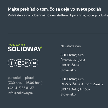
Majte prehľad o tom, čo sa deje vo svete podláh
Prihláste sa na odber nášho newslettera. Tipy a triky, nové produkty,
Navštívte nás
SOLIDWAY, s.r.o.
Štrková 973/23A
010 01 Žilina
Slovensko
pondelok – piatok
SOLIDWAY, s.r.o.
(7.30 hod. – 16.00 hod.)
CTPark Žilina Airport, Zóna 2
+421 41/285 81 37
013 41 Dolný Hričov
info@solidway.sk
Slovensko