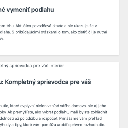
utné vymeniť podlahu
m trhu. Aktuálna povodňová situácia ale ukazuje, že v
aha. S pribúdajúcimi otázkami o tom, ako zistiť, či je nutné
v.
u: Kompletný sprievodca pre váš
utie, ktoré ovplyvní nielen vzhľad vášho domova, ale aj jeho
oky. Ak premýšľate, ako vybrať podlahu, mali by ste zohľadniť
 odolnosti až po údržbu a rozpočet. Prinášame vám prehľad
výhody a tipy, ktoré vám pomôžu urobiť správne rozhodnutie.