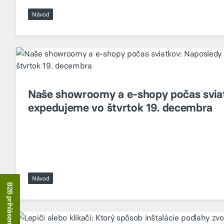
Návod
Naše showroomy a e-shopy počas svia
expedujeme vo štvrtok 19. decembra
Návod
B2B prihlásenie