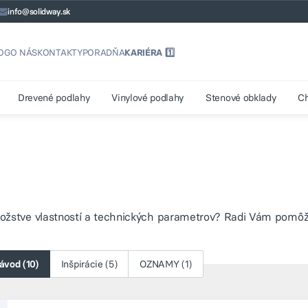
info@solidway.sk
OG
O NÁS
KONTAKTY
PORADŇA
KARIÉRA 1️⃣
Drevené podlahy
Vinylové podlahy
Stenové obklady
C
množstve vlastností a technických parametrov? Radi Vám pomôž
ávod (10)
Inšpirácie (5)
OZNAMY (1)