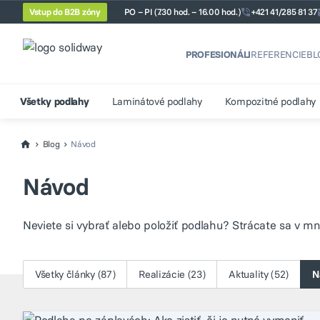
Vstup do B2B zóny
PO – PI (7.30 hod. – 16.00 hod.)
+421 41/285 81 37
PROFESIONÁLI
REFERENCIE
BL
Všetky podlahy
Laminátové podlahy
Kompozitné podlahy
Blog
Návod
Návod
Neviete si vybrať alebo položiť podlahu? Strácate sa v 
Všetky články (87)
Realizácie (23)
Aktuality (52)
N