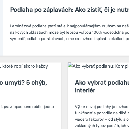
Podlaha po záplavách: Ako zistiť, či je n
Laminátová podlaha patrí stále k najpopulárnejším druhom na našo
rizikových oblastiach môže byť lepšou voľbou 100% vodeodolná podl
vymeniť podlahu po záplavách, sme sa rozhodli spísať niekoľko tipo
o umytí? 5 chýb,
Ako vybrať podlah
interiér
í, pravdepodobne robíte jednu
Výber novej podlahy je rozhodn
funkčnosť a pohodlie na dlhé r
viacero faktorov – od štýlu a
základných typov podláh, ich 