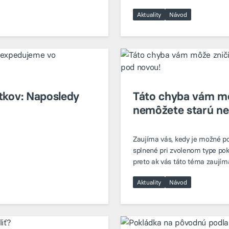
Aktuality
Návod
tkov: Naposledy
Táto chyba vám môž
nemôžete starú ne
Zaujíma vás, kedy je možné po
splnené pri zvolenom type pok
preto ak vás táto téma zaujíma,
Aktuality
Návod