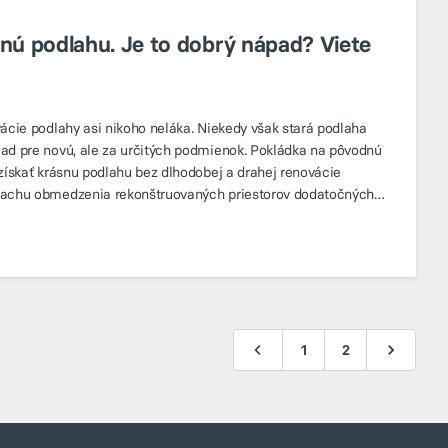
nú podlahu. Je to dobrý nápad? Viete
vácie podlahy asi nikoho neláka. Niekedy však stará podlaha
ad pre novú, ale za určitých podmienok. Pokládka na pôvodnú
 získať krásnu podlahu bez dlhodobej a drahej renovácie
rachu obmedzenia rekonštruovaných priestorov dodatočných
odborníka
1
2