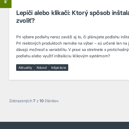
Lepiči alebo klikači: Ktorý spôsob inšta
zvoliť?
Pri výbere podlahy neraz zaváži aj to, či plánujete podlahu inšt
Pri niektorých produktoch nemáte na výber – sú určené len na j
dávajú možnosť a variabilitu. V praxi sa stretnete s protichodn
podlahu alebo využiť inštaláciu klikovým systémom?
Aktuality
Návod
Inšpirácie
Zobrazených
7
z
10
článkov