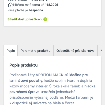
Môžete mať doma už
11.8.2026
Vaša platba je
bezpečná
Strážiť dostupnosť/cenu
Popis
Parametre produktu
Odporúčané príslušenstvo
Na 
Popis produktu
Podlahové lišty ARBITON MACK sú
ideálne pre
laminátové podlahy
, keďže svojim tvarom doplnia
každý moderný interiér. Široká škála farieb a
hladká
povrchová úprava
umožnia jednoduché
prispôsobenie vybranej podlahe. Medzi farbami je
k dispozícii aj univerzálna biela a čoraz