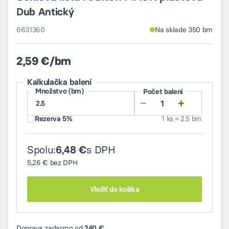
Dub Antický
6631360
Na sklade 350 bm
2,59 €/bm
Kalkulačka balení
Množstvo (bm)
Počet balení
−
+
Rezerva 5%
1 ks = 2.5 bm
Spolu:
s DPH
6,48 €
5,26 €
bez DPH
Vložiť do košíka
Doprava zadarmo od
240 €