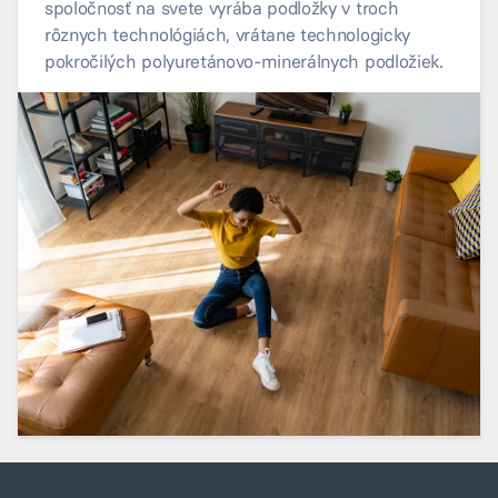
spoločnosť na svete vyrába podložky v troch
rôznych technológiách, vrátane technologicky
pokročilých polyuretánovo-minerálnych podložiek.