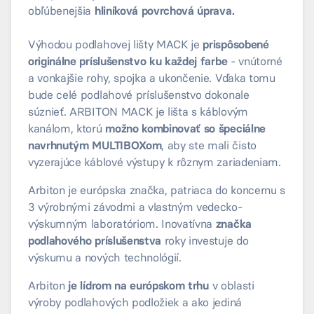
obľúbenejšia
hliníková povrchová úprava.
Výhodou podlahovej lišty MACK je
prispôsobené
originálne príslušenstvo ku každej farbe
- vnútorné
a vonkajšie rohy, spojka a ukončenie. Vďaka tomu
bude celé podlahové príslušenstvo dokonale
súznieť. ARBITON MACK je lišta s káblovým
kanálom, ktorú
možno kombinovať so špeciálne
navrhnutým MULTIBOXom
, aby ste mali čisto
vyzerajúce káblové výstupy k rôznym zariadeniam.
Arbiton je európska značka, patriaca do koncernu s
3 výrobnými závodmi a vlastným vedecko-
výskumným laboratóriom. Inovatívna
značka
podlahového príslušenstva
roky investuje do
výskumu a nových technológií.
Arbiton
je lídrom na európskom trhu
v oblasti
výroby podlahových podložiek a ako jediná