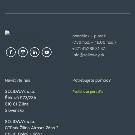
pondelok – piatok
(7.30 hod. – 16.00 hod.)
+421 41/285 81 37
info@solidway.sk
Navštívte nás
Potrebujete pomoc?
SOLIDWAY, s.r.o.
Podlahová poradňa
Štrková 973/23A
010 01 Žilina
Slovensko
SOLIDWAY, s.r.o.
CTPark Žilina Airport, Zóna 2
013 41 Dolný Hričov