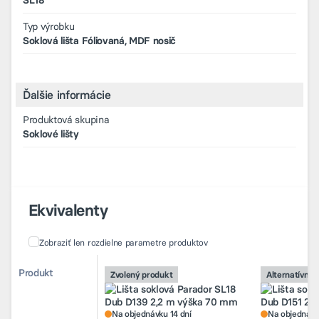
Typ výrobku
Soklová lišta Fóliovaná, MDF nosič
Ďalšie informácie
Produktová skupina
Soklové lišty
Ekvivalenty
Zobraziť len rozdielne parametre produktov
Porovnanie alternatívnych produktov
Porovnanie alternatívnych produktov
Produkt
Produkt
Zvolený produkt
Zvolený produkt
Alternatívny 
Alternatívny 
Na objednávku 14 dní
Na objednávk
Lišta soklová Parador SL18 Dub
Lišta soklov
D139 2,2 m výška 70 mm
D151 2,2 m 
Na objednávku 14 dní
Na objednávk