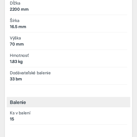
Dĺžka
2200 mm
Šírka
16.5 mm
Výška
70 mm
Hmotnosť
1.83 kg
Dodávateľské balenie
33 bm
Balenie
Ks v balení
15