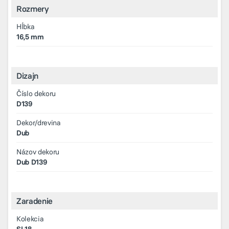
Rozmery
Hĺbka
16,5 mm
Dizajn
Číslo dekoru
D139
Dekor/drevina
Dub
Názov dekoru
Dub D139
Zaradenie
Kolekcia
SL18