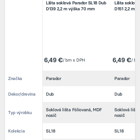
Lišta soklová Parador SL18 Dub
Lišta soklov
D139 2,2 m výška 70 mm
D151 2,2 m 
6,49 €
6,49 €
6,49 €
6,49 €
/ bm s DPH
/ bm s DPH
/ b
/ b
Značka
Značka
Parador
Parador
Parador
Parador
Dekor/drevina
Dekor/drevina
Dub
Dub
Dub
Dub
Soklová lišta Fóliovaná, MDF
Soklová lišta Fóliovaná, MDF
Soklová lišt
Soklová lišt
Typ výrobku
Typ výrobku
nosič
nosič
nosič
nosič
Kolekcia
Kolekcia
SL18
SL18
SL18
SL18