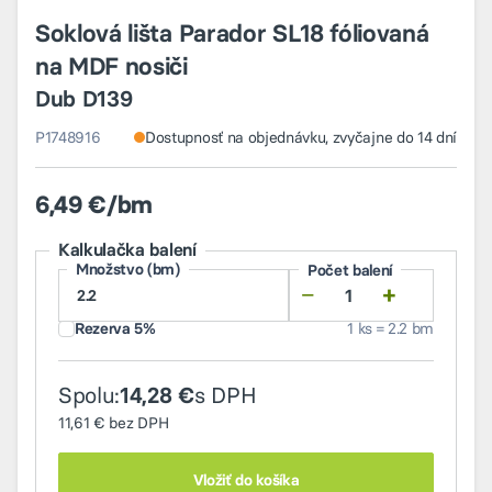
Soklová lišta Parador SL18 fóliovaná
na MDF nosiči
Dub D139
P1748916
Dostupnosť na objednávku, zvyčajne do 14 dní
6,49 €/bm
Kalkulačka balení
Množstvo (bm)
Počet balení
−
+
Rezerva 5%
1 ks = 2.2 bm
Spolu:
s DPH
14,28 €
11,61 €
bez DPH
Vložiť do košíka