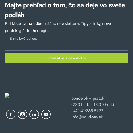
Majte prehľad o tom, čo sa deje vo svete
podláh
Prihláste sa na odber nášho newslettera. Tipy a triky, nové
produkty, či technológie.
E-mailová adresa
pondelok – piatok
(7.30 hod. – 16.00 hod.)
+421 41/285 81 37
info@solidway.sk