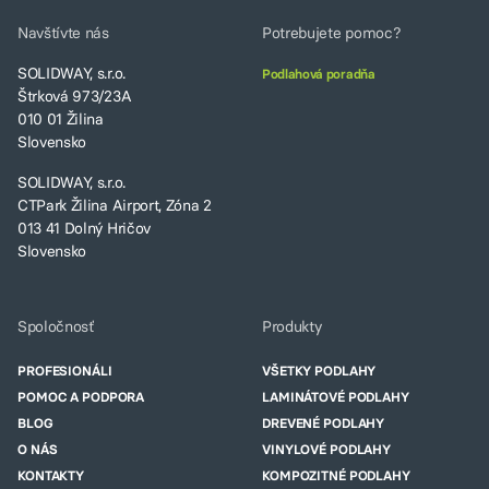
Navštívte nás
Potrebujete pomoc?
SOLIDWAY, s.r.o.
Podlahová poradňa
Štrková 973/23A
010 01 Žilina
Slovensko
SOLIDWAY, s.r.o.
CTPark Žilina Airport, Zóna 2
013 41 Dolný Hričov
Slovensko
Spoločnosť
Produkty
PROFESIONÁLI
VŠETKY PODLAHY
POMOC A PODPORA
LAMINÁTOVÉ PODLAHY
BLOG
DREVENÉ PODLAHY
O NÁS
VINYLOVÉ PODLAHY
KONTAKTY
KOMPOZITNÉ PODLAHY