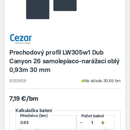
Prechodový profil LW305w1 Dub
Canyon 26 samolepiaco-narážací oblý
0,93m 30 mm
9332609
Na sklade 30.69 bm
7,19 €/bm
Kalkulačka balení
Množstvo (bm)
Počet balení
−
+