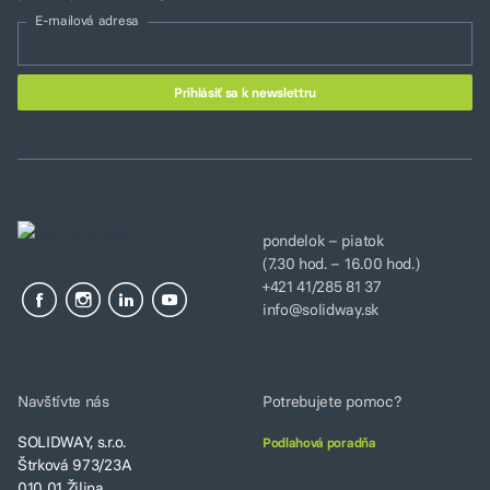
E-mailová adresa
pondelok – piatok
(7.30 hod. – 16.00 hod.)
+421 41/285 81 37
info@solidway.sk
Navštívte nás
Potrebujete pomoc?
SOLIDWAY, s.r.o.
Podlahová poradňa
Štrková 973/23A
010 01 Žilina