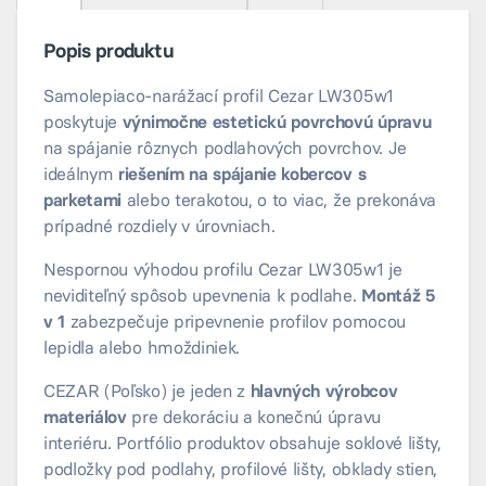
Popis produktu
Samolepiaco-narážací profil Cezar LW305w1
poskytuje
výnimočne estetickú povrchovú úpravu
na spájanie rôznych podlahových povrchov. Je
ideálnym
riešením na spájanie kobercov s
parketami
alebo terakotou, o to viac, že prekonáva
prípadné rozdiely v úrovniach.
Nespornou výhodou profilu Cezar LW305w1 je
neviditeľný spôsob upevnenia k podlahe.
Montáž 5
v 1
zabezpečuje pripevnenie profilov pomocou
lepidla alebo hmoždiniek.
CEZAR (Poľsko) je jeden z
hlavných výrobcov
materiálov
pre dekoráciu a konečnú úpravu
interiéru. Portfólio produktov obsahuje soklové lišty,
podložky pod podlahy, profilové lišty, obklady stien,