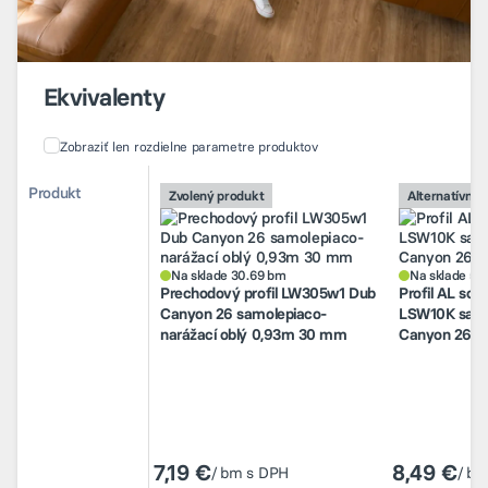
Ekvivalenty
Zobraziť len rozdielne parametre produktov
Porovnanie alternatívnych produktov
Porovnanie alternatívnych produktov
Produkt
Produkt
Zvolený produkt
Zvolený produkt
Alternatívny 
Alternatívny 
Na sklade 30.69 bm
Na sklade 59
Prechodový profil LW305w1 Dub
Profil AL sch
Canyon 26 samolepiaco-
LSW10K samo
narážací oblý 0,93m 30 mm
Na sklade 30.69 bm
Canyon 26 2
Na sklade 59
Prechodový profil LW305w1 Dub
Profil AL sch
Canyon 26 samolepiaco-
LSW10K samo
narážací oblý 0,93m 30 mm
Canyon 26 2
7,19 €
7,19 €
8,49 €
8,49 €
/ bm s DPH
/ bm s DPH
/ b
/ b