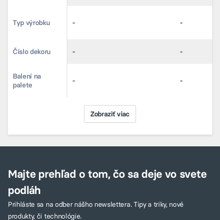
Typ výrobku
Typ výrobku
-
-
-
-
Číslo dekoru
Číslo dekoru
-
-
-
-
Balení na
Balení na
-
-
-
-
palete
palete
Zobraziť viac
Majte prehľad o tom, čo sa deje vo svete
podláh
Prihláste sa na odber nášho newslettera. Tipy a triky, nové
produkty, či technológie.