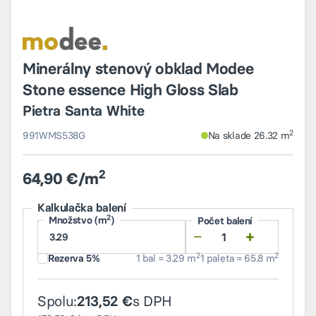
Minerálny stenový obklad Modee
Stone essence High Gloss Slab
Pietra Santa White
2
991WMS538G
Na sklade 26.32 m
2
64,90 €/m
Kalkulačka balení
2
Množstvo (m
)
Počet balení
−
+
2
2
Rezerva 5%
1 bal = 3.29 m
1 paleta = 65.8 m
Spolu:
s DPH
213,52 €