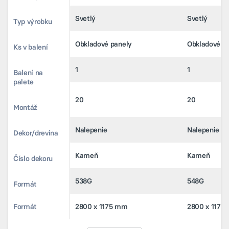
Farebný odtieň
Svetlý
Svetlý
Typ výrobku
Obkladové panely
Obkladové p
Typ výrobku
Obkladové panely
Obkladové p
Ks v balení
1
1
Ks v balení
1
1
Balení na
20
20
palete
Balení na
20
20
palete
Montáž
Nalepenie
Nalepenie
Montáž
Nalepenie
Nalepenie
Dekor/drevina
Kameň
Kameň
Dekor/drevina
Kameň
Kameň
Číslo dekoru
538G
548G
Číslo dekoru
538G
548G
Formát
2800 x 1175 mm
2800 x 1175
Formát
2800 x 1175 mm
2800 x 1175