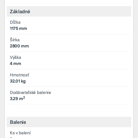
Základné
Dĺžka
1175 mm
Šírka
2800 mm
Výška
4 mm
Hmotnosť
32.01 kg
Dodávateľské balenie
2
3.29 m
Balenie
Ks v balení