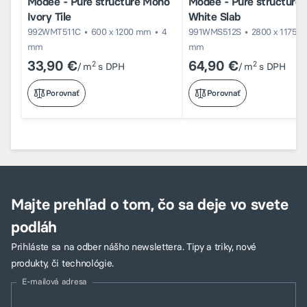
Modee - Pure structure Mono
Modee - Pure structure
Ivory Tile
White Slab
992WMT511C
600 x 1200 mm
4
991WMS512S
2800 x 1175 
mm
mm
33,90 €
64,90 €
2
2
/ m
s DPH
/ m
s DPH
Porovnať
Porovnať
Majte prehľad o tom, čo sa deje vo svete
podláh
Prihláste sa na odber nášho newslettera. Tipy a triky, nové
produkty, či technológie.
E-mailová adresa