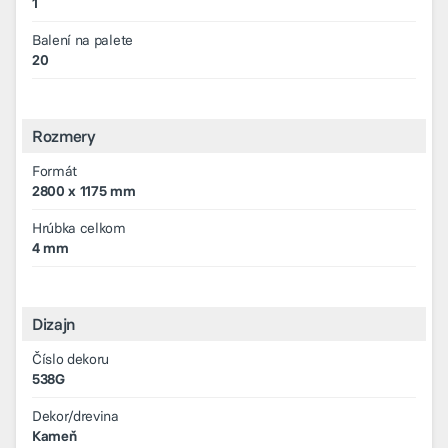
1
Balení na palete
20
Rozmery
Formát
2800 x 1175 mm
Hrúbka celkom
4 mm
Dizajn
Číslo dekoru
538G
Dekor/drevina
Kameň