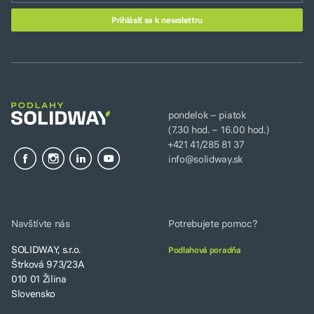
pondelok – piatok
(7.30 hod. – 16.00 hod.)
+421 41/285 81 37
info@solidway.sk
Navštívte nás
Potrebujete pomoc?
SOLIDWAY, s.r.o.
Podlahová poradňa
Štrková 973/23A
010 01 Žilina
Slovensko