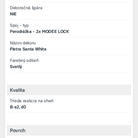
Dekoračná špára
NIE
Spoj - typ
Perodrážka - 2x MODEE LOCK
Názov dekoru
Pietra Santa White
Farebný odtieň
Svetlý
Kvalita
Trieda reakcie na oheň
B-s2, d0
Povrch