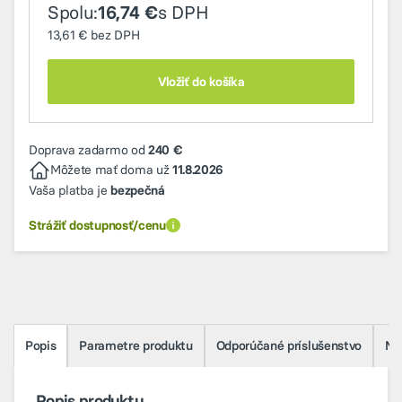
Spolu:
s DPH
16,74 €
13,61 €
bez DPH
Vložiť do košíka
Doprava zadarmo od
240 €
Môžete mať doma už
11.8.2026
Vaša platba je
bezpečná
Strážiť dostupnosť/cenu
Popis
Parametre produktu
Odporúčané príslušenstvo
Na 
Popis produktu