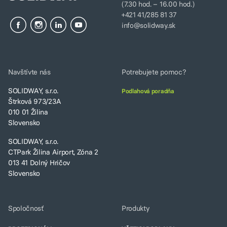
(7.30 hod. – 16.00 hod.)
+421 41/285 81 37
info@solidway.sk
Navštívte nás
Potrebujete pomoc?
SOLIDWAY, s.r.o.
Podlahová poradňa
Štrková 973/23A
010 01 Žilina
Slovensko
SOLIDWAY, s.r.o.
CTPark Žilina Airport, Zóna 2
013 41 Dolný Hričov
Slovensko
Spoločnosť
Produkty