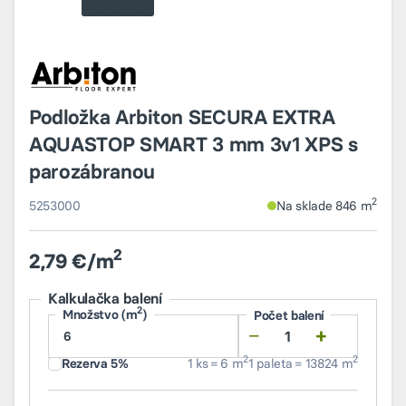
Podložka Arbiton SECURA EXTRA
AQUASTOP SMART 3 mm 3v1 XPS s
parozábranou
2
5253000
Na sklade 846 m
2
2,79 €/m
Kalkulačka balení
2
Množstvo (m
)
Počet balení
−
+
2
2
Rezerva 5%
1 ks = 6 m
1 paleta = 13824 m