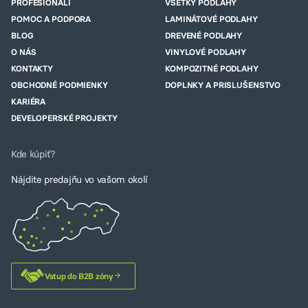
PROFESIONÁLI
VŠETKY PODLAHY
POMOC A PODPORA
LAMINÁTOVÉ PODLAHY
BLOG
DREVENÉ PODLAHY
O NÁS
VINYLOVÉ PODLAHY
KONTAKTY
KOMPOZITNÉ PODLAHY
OBCHODNÉ PODMIENKY
DOPLNKY A PRISLUŠENSTVO
KARIÉRA
DEVELOPERSKÉ PROJEKTY
Kde kúpiť?
Nájdite predajňu vo vašom okolí
Vstup do B2B zóny