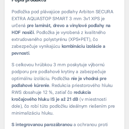
Podložka pod plávajúce podlahy Arbiton SECURA
EXTRA AQUASTOP SMART 3 mm 3v1 XPS je
určená
pre laminát, drevo a vinylové podlahy na
HDF nosiči
. Podložka je vyrobená z kvalitného
extrudovaného polystyrénu (XPS+PET), čo
zabezpečuje vynikajúcu
kombináciu izolácie a
pevnosti
.
S celkovou hrúbkou 3 mm poskytuje výbornú
podporu pre podlahové krytiny a zabezpečuje
optimálnu izoláciu. Podložka
nie je vhodná pre
podlahové kúrenie
. Redukcia priestorového hluku
RWS dosahuje 12 %, zatiaľ čo
redukcia
kročajového hluku IS je až 21 dB
(v miestnosti
dole), čo robí túto podložku ideálnym riešením pre
minimalizáciu hluku.
S integrovanou parozábranou
a ochranou proti