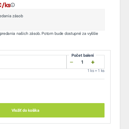
€/ks
Najnižšia cena v období 30 dní pred zľavou bola 1 005,19 €/ks
redania zásob
ypredania našich zásob. Potom bude dostupné za vyššie
Počet balení
−
+
1 ks = 1 ks
Vložiť do košíka