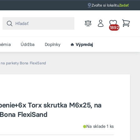
Zvoľte si lokalitu
Zadať
1892
hémia
Údržba
Doplnky
🔥 Výpredaj
 na parkety Bona FlexiSand
enie+6x Torx skrutka M6x25, na
 Bona FlexiSand
Na sklade 1 ks