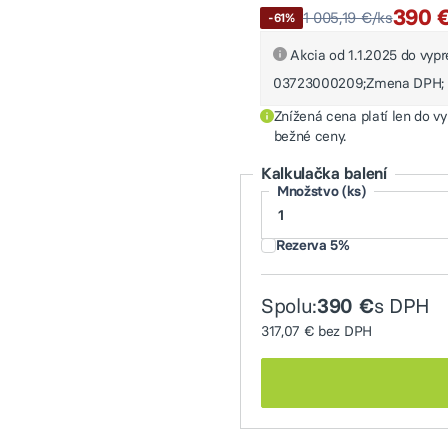
390 
1 005,19 €/ks
-61%
Akcia od 1.1.2025 do vyp
03723000209;Zmena DPH;
Znížená cena platí len do v
bežné ceny.
Kalkulačka balení
Množstvo (ks)
Rezerva 5%
Spolu:
s DPH
390 €
317,07 €
bez DPH