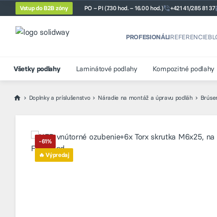
Vstup do B2B zóny
PO – PI (7.30 hod. – 16.00 hod.)
+421 41/285 81 37
PROFESIONÁLI
REFERENCIE
BL
Všetky podlahy
Laminátové podlahy
Kompozitné podlahy
Doplnky a príslušenstvo
Náradie na montáž a úpravu podláh
Brúse
-61%
🔥 Výpredaj