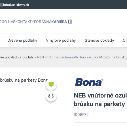
info@solidway.sk
OG
O NÁS
KONTAKTY
PORADŇA
KARIÉRA 1️⃣
Drevené podlahy
Vinylové podlahy
Stenové obklady
C
nie podkladu a podláh
NEB vnútorné ozubenie+6x Torx skrutka M6x25, na brúsku
NEB vnútorné ozub
brúsku na parkety
ID08572