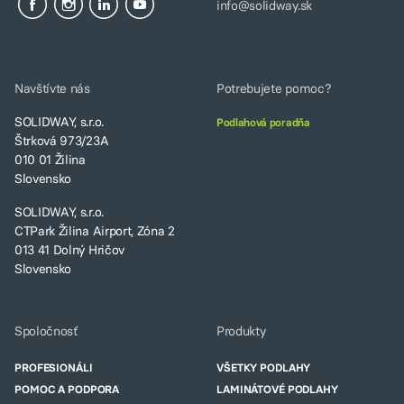
info@solidway.sk
Navštívte nás
Potrebujete pomoc?
SOLIDWAY, s.r.o.
Podlahová poradňa
Štrková 973/23A
010 01 Žilina
Slovensko
SOLIDWAY, s.r.o.
CTPark Žilina Airport, Zóna 2
013 41 Dolný Hričov
Slovensko
Spoločnosť
Produkty
PROFESIONÁLI
VŠETKY PODLAHY
POMOC A PODPORA
LAMINÁTOVÉ PODLAHY