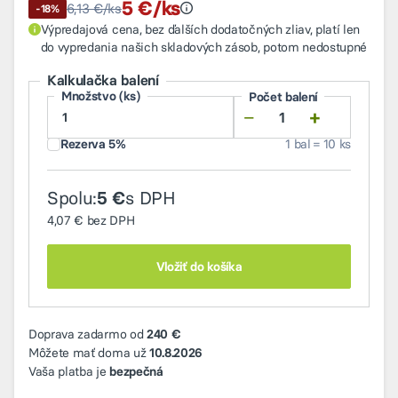
5 €/ks
Najnižšia cena v období 30 dní pred zľa
6,13 €/ks
-18%
Výpredajová cena, bez ďalších dodatočných zliav, platí len
do vypredania našich skladových zásob, potom nedostupné
Kalkulačka balení
Množstvo (ks)
Počet balení
−
+
Rezerva 5%
1 bal = 10 ks
Spolu:
s DPH
5 €
4,07 €
bez DPH
Vložiť do košíka
Doprava zadarmo od
240 €
Môžete mať doma už
10.8.2026
Vaša platba je
bezpečná