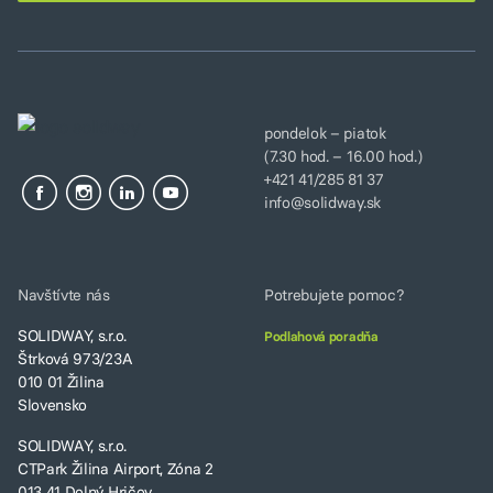
pondelok – piatok
(7.30 hod. – 16.00 hod.)
+421 41/285 81 37
info@solidway.sk
Navštívte nás
Potrebujete pomoc?
SOLIDWAY, s.r.o.
Podlahová poradňa
Štrková 973/23A
010 01 Žilina
Slovensko
SOLIDWAY, s.r.o.
CTPark Žilina Airport, Zóna 2
013 41 Dolný Hričov