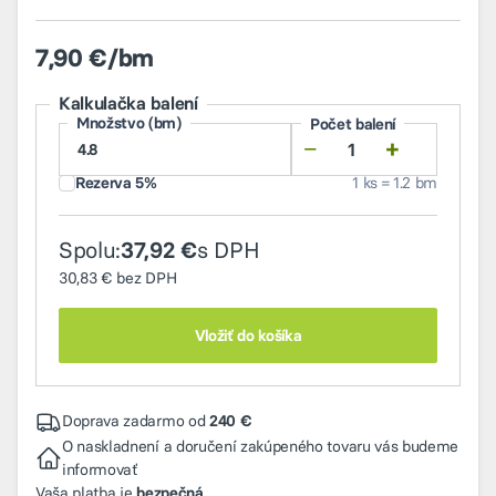
7,90 €/bm
Kalkulačka balení
Množstvo (bm)
Počet balení
−
+
Rezerva 5%
1 ks = 1.2 bm
Spolu:
s DPH
37,92 €
30,83 €
bez DPH
Vložiť do košíka
Doprava zadarmo od
240 €
O naskladnení a doručení zakúpeného tovaru vás budeme
informovať
Vaša platba je
bezpečná