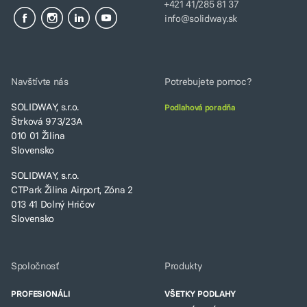
+421 41/285 81 37
info@solidway.sk
Navštívte nás
Potrebujete pomoc?
SOLIDWAY, s.r.o.
Podlahová poradňa
Štrková 973/23A
010 01 Žilina
Slovensko
SOLIDWAY, s.r.o.
CTPark Žilina Airport, Zóna 2
013 41 Dolný Hričov
Slovensko
Spoločnosť
Produkty
PROFESIONÁLI
VŠETKY PODLAHY