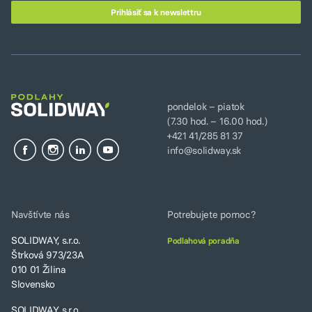
pondelok – piatok
(7.30 hod. – 16.00 hod.)
+421 41/285 81 37
info@solidway.sk
Navštívte nás
Potrebujete pomoc?
SOLIDWAY, s.r.o.
Podlahová poradňa
Štrková 973/23A
010 01 Žilina
Slovensko
SOLIDWAY, s.r.o.