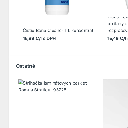
Čistič Bo
podlahy a 
Čistič Bona Cleaner 1 L koncentrát
rozprašov
16,89 €/l s DPH
15,49 €/l
Ostatné