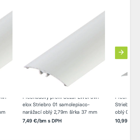
5w1
Prechodový profil Cezar LW375w1
Prechodový
elox Striebro 01 samolepiaco-
Striebro 0
 mm
narážací oblý 2,79m šírka 37 mm
oblý 0,93m
7,49 €/bm s DPH
10,99 €/b