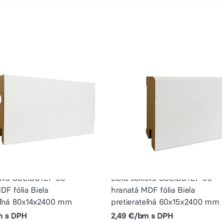
lová SOLIDSTEP 80
Lišta soklová SOLIDSTEP 60
DF fólia Biela
hranatá MDF fólia Biela
teľná 80x14x2400 mm
pretierateľná 60x15x2400 mm
m s DPH
2,49 €/bm s DPH