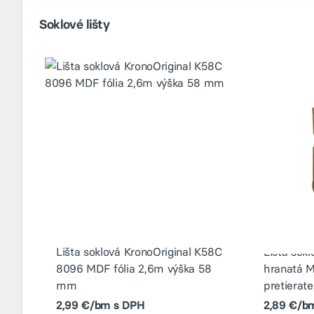
Soklové lišty
Lišta soklová KronoOriginal K58C
Lišta sok
8096 MDF fólia 2,6m výška 58
hranatá M
mm
pretiera
2,99 €/bm s DPH
2,89 €/b