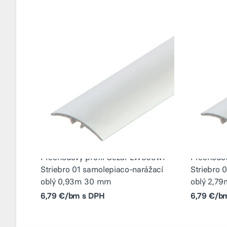
Prechodový profil Cezar LW305w1
Prechodov
Striebro 01 samolepiaco-narážací
Striebro 
oblý 0,93m 30 mm
oblý 2,7
6,79 €/bm s DPH
6,79 €/b