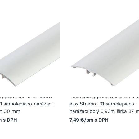
ý profil Cezar LW305w1
Prechodový profil Cezar LW37
01 samolepiaco-narážací
elox Striebro 01 samolepiaco-
9m 30 mm
narážací oblý 0,93m šírka 37
m s DPH
7,49 €/bm s DPH