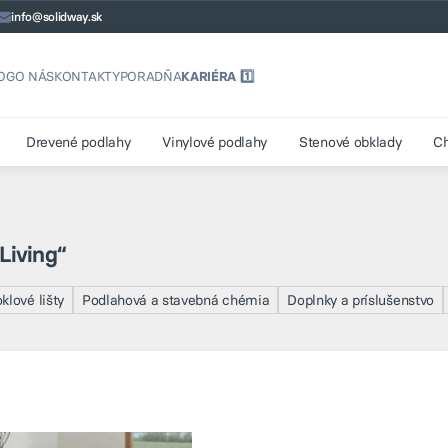
info@solidway.sk
OG
O NÁS
KONTAKTY
PORADŇA
KARIÉRA 1️⃣
Drevené podlahy
Vinylové podlahy
Stenové obklady
C
Living“
klové lišty
Podlahová a stavebná chémia
Doplnky a príslušenstvo