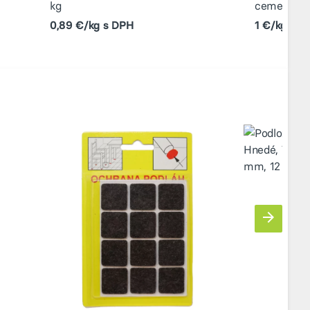
kg
cementová
0,89 €/kg s DPH
1 €/kg s D