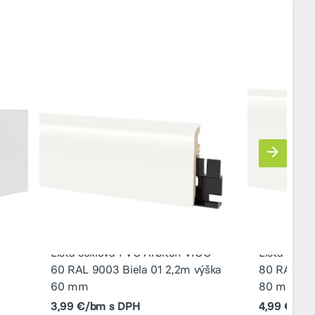
Lišta soklová PVC Arbiton VIGO
Lišta sokl
60 RAL 9003 Biela 01 2,2m výška
80 RAL 900
60 mm
80 mm
3,99 €/bm s DPH
4,99 €/bm