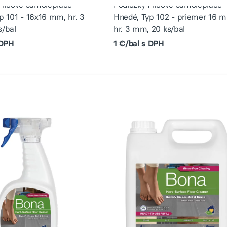
Filcové samolepiace
Podložky Filcové samolepiace
p 101 - 16x16 mm, hr. 3
Hnedé, Typ 102 - priemer 16 
/bal
hr. 3 mm, 20 ks/bal
 DPH
1 €/bal s DPH