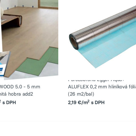
Parozábrana Egger Aqua+
 WOOD 5.0 - 5 mm
ALUFLEX 0,2 mm hliníková fóli
nitá hobra add2
(26 m2/bal)
2
2
s DPH
2,19 €/m
s DPH