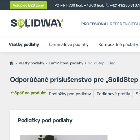
Vstup do B2B zóny
PO – PI (7.30 hod. – 16.00 hod.)
+421 41/285 81 37
PROFESIONÁLI
REFERENCIE
BL
Všetky podlahy
Laminátové podlahy
Kompozitné podlahy
Všetky podlahy
Laminátové podlahy
SolidStep Living
Odporúčané príslušenstvo pre „SolidStep 
Späť na produkt
Podložky pod podlahy
Podlahové profily
So
Podložky pod podlahy