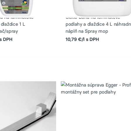
na na laminátové
Čistič Bona na laminátové
dlaždice 1 L
podlahy a dlaždice 4 L náhrad
ač/spray
náplň na Spray mop
 s DPH
10,79 €/l s DPH