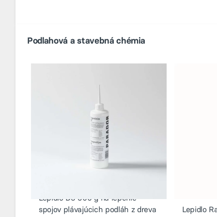
Podlahová a stavebná chémia
Lepidlo D3 500 g na lepenie
spojov plávajúcich podláh z dreva
Lepidlo R