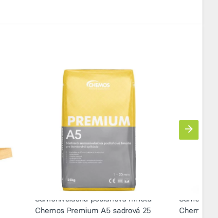
Samonivelačná podlahová hmota
Samonivel
Chemos Premium A5 sadrová 25
Chemos S