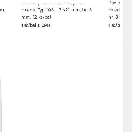
Podložky Filcové samolepiace
Podložky F
mm,
Hnedé, Typ 103 - 21x21 mm, hr. 3
Hnedé, Typ
mm, 12 ks/bal
hr. 3 mm, 1
1 €/bal s DPH
1 €/bal s 