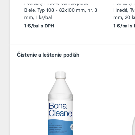
Podložky Filcové samolepiace
Podložky 
Biele, Typ 108 - 82x100 mm, hr. 3
Hnedé, Ty
mm, 1 ks/bal
mm, 20 ks
1 €/bal s DPH
1 €/bal s
Čistenie a leštenie podláh