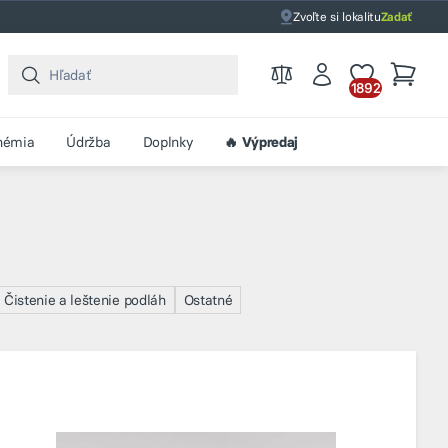
Zvoľte si lokalitu
Zadať
1892
hémia
Údržba
Doplnky
🔥 Výpredaj
Čistenie a leštenie podláh
Ostatné