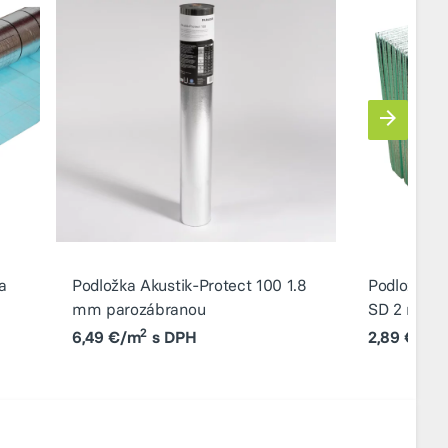
a
Podložka Akustik-Protect 100 1.8
Podložka 
mm parozábranou
SD 2 mm H
2
2
6,49 €/m
s DPH
2,89 €/m