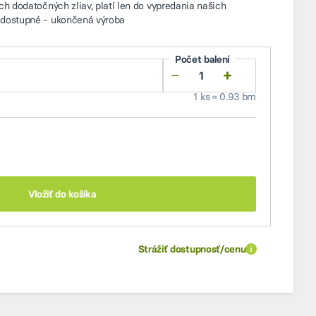
ch dodatočných zliav, platí len do vypredania našich
edostupné - ukončená výroba
Počet balení
−
+
1 ks = 0.93 bm
Vložiť do košíka
Strážiť dostupnosť/cenu