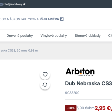
info@solidway.sk
OG
O NÁS
KONTAKTY
PORADŇA
KARIÉRA 1️⃣
Drevené podlahy
Vinylové podlahy
Stenové obklady
C
raska CS32, 30 mm, 0,93 m
Dub Nebraska CS3
9033209
2,95 
5,90 €/bm
-50%