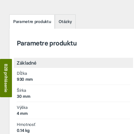
Parametre produktu
Otázky
Parametre produktu
Základné
B2B prihlásenie
Dĺžka
930 mm
Šírka
30 mm
Výška
4 mm
Hmotnosť
0.14 kg