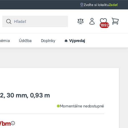
Zvoľte si lokalitu
Zadať
1892
hémia
Údržba
Doplnky
🔥 Výpredaj
2, 30 mm, 0,93 m
Momentálne nedostupné
€/bm
Najnižšia cena v období 30 dní pred zľavou bola 5,90 €/bm