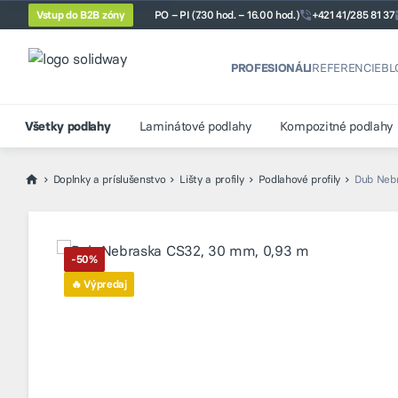
Vstup do B2B zóny
PO – PI (7.30 hod. – 16.00 hod.)
+421 41/285 81 37
PROFESIONÁLI
REFERENCIE
BL
Všetky podlahy
Laminátové podlahy
Kompozitné podlahy
Doplnky a príslušenstvo
Lišty a profily
Podlahové profily
Dub Neb
-50%
🔥 Výpredaj